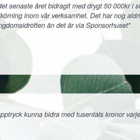
et senaste året bidragit med drygt 50 000kr i s
körning inom vår verksamhet. Det har nog aldri
ungdomsidrotten än det är via Sponsorhuset"
ptryck kunna bidra med tusentals kronor varje å