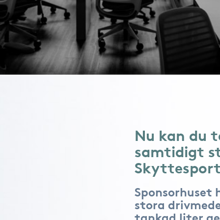
Nu kan du t
samtidigt s
Skyttesport
Sponsorhuset 
stora drivmede
tankad liter ge