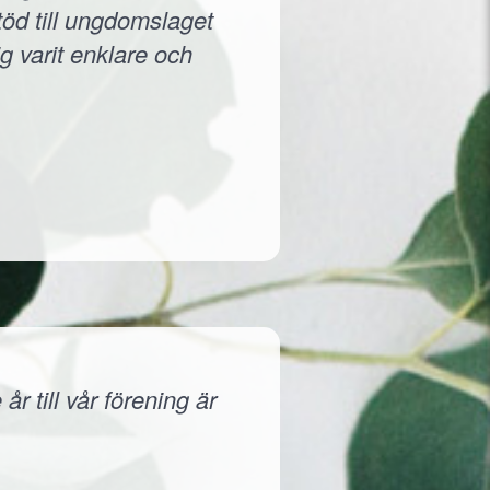
töd till ungdomslaget
g varit enklare och
r till vår förening är