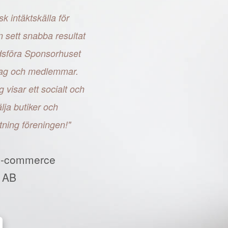
sk intäktskälla för
n sett snabba resultat
adsföra Sponsorhuset
retag och medlemmar.
g visar ett socialt och
ja butiker och
tning föreningen!"
E-commerce
 AB