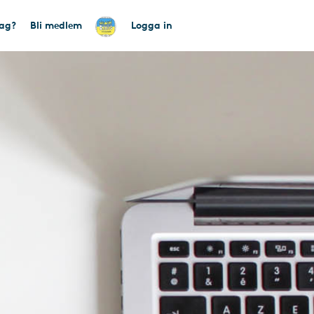
tag?
Bli medlem
Logga in