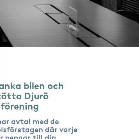
anka bilen och
tötta Djurö
förening
har avtal med de
lsföretagen där varje
r pengar till din