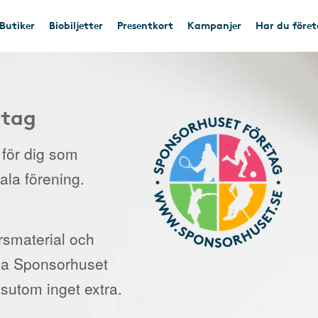
Butiker
Biobiljetter
Presentkort
Kampanjer
Har du före
etag
e för dig som
kala förening.
orsmaterial och
 via Sponsorhuset
sutom inget extra.