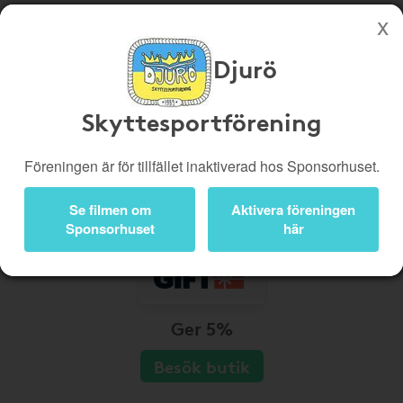
Djurö
Köp genom denna sida stöttar Djurö Skyttesportförening
Butiker
Biobiljetter
Skyttesportförening
Presentkort
Kampanjer
Föreningen är för tillfället inaktiverad hos Sponsorhuset.
Bli medlem
Logga in
Se filmen om
Aktivera föreningen
Sponsorhuset
här
Ger 5%
Besök butik