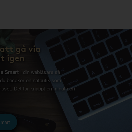
att gå via
t igen
i din webläsare så
la Smart
 du besöker en nätbutik som
uset. Det tar knappt en minut och
smart