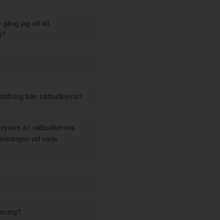
gång jag vill att
g?
tällning från nätbutikerna?
i dyrare än nätbutikernas
föreningen vid varje
rening?