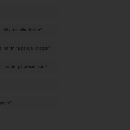
r mitt presentkorttsköp?
se, har mina pengar dragits?
 min order på presentkort?
staden?