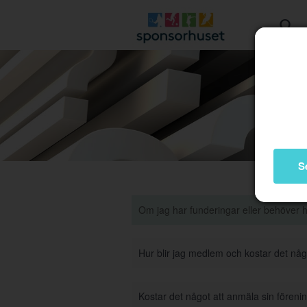
S
Om jag har funderingar eller behöver 
Hur blir jag medlem och kostar det nå
Kostar det något att anmäla sin förenin