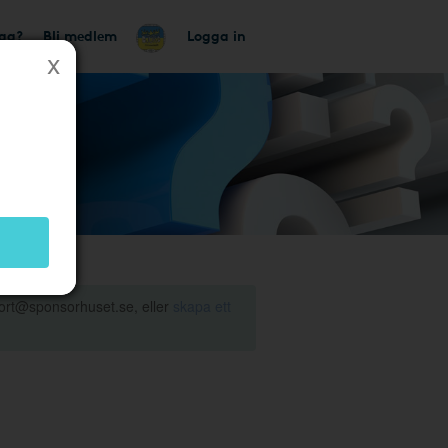
tag?
Bli medlem
Logga in
ort@sponsorhuset.se, eller
skapa ett