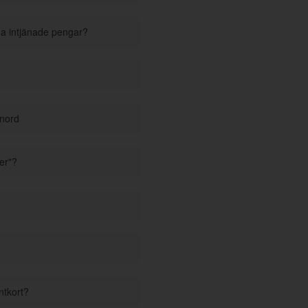
ina intjänade pengar?
enord
er"?
ntkort?