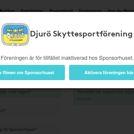
Butiker
Biobiljetter
Presentkort
Kampanjer
Har du före
Djurö Skyttesportförening
Frågor och Svar
Föreningen är för tillfället inaktiverad hos Sponsorhuset.
e filmen om Sponsorhuset
Aktivera föreningen här
hjälp med något?
Kontakta vår support på supp
ärende
.
got?
g till Sponsorhuset?