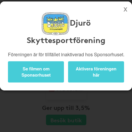
Djurö
Köp genom denna sida stöttar Djurö Skyttesportförening
Butiker
Biobiljetter
Skyttesportförening
Presentkort
Kampanjer
Föreningen är för tillfället inaktiverad hos Sponsorhuset.
Bli medlem
Logga in
Se filmen om
Aktivera föreningen
Sponsorhuset
här
Ger upp till 3,5%
Besök butik