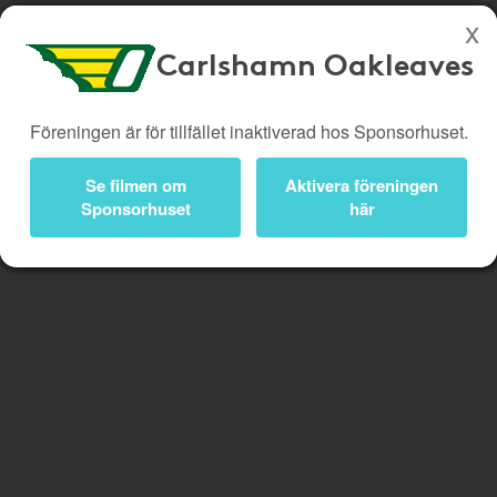
Carlshamn Oakleaves
Köp genom denna sida stöttar Carlshamn Oakleaves
Föreningen är för tillfället inaktiverad hos Sponsorhuset.
Butiker
Biobiljetter
Handla
Presentkort
Kampanjer
Smart
Se filmen om
Aktivera föreningen
Sponsorhuset
här
Bli medlem
Logga in
Glömmer
Lägg
du
till
av
Handla
att
Smart