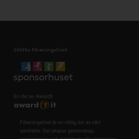
här
.
Stötta föreningslivet
En del av AwardIt
Föreningslivet är en viktig del av vårt
samhälle. Det skapar gemenskap,
engagemang och möjligheter för människor