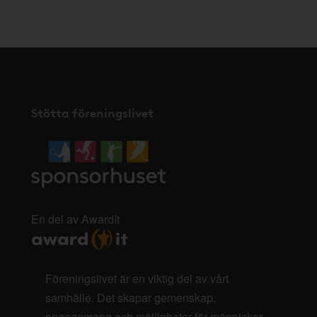
här
.
Stötta föreningslivet
En del av AwardIt
Föreningslivet är en viktig del av vårt
samhälle. Det skapar gemenskap,
engagemang och möjligheter för människor