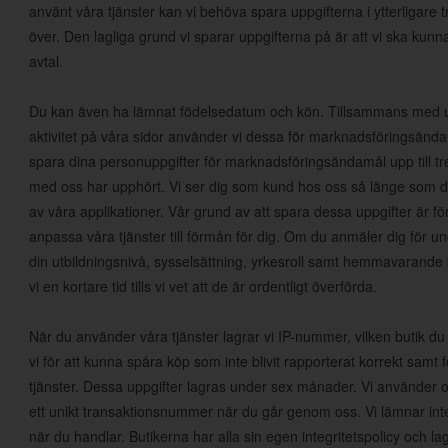
använt våra tjänster kan vi behöva spara uppgifterna i ytterligare tr
över. Den lagliga grund vi sparar uppgifterna på är att vi ska kunn
avtal.
Du kan även ha lämnat födelsedatum och kön. Tillsammans med upp
aktivitet på våra sidor använder vi dessa för marknadsföringsända
spara dina personuppgifter för marknadsföringsändamål upp till tre 
med oss har upphört. Vi ser dig som kund hos oss så länge som d
av våra applikationer. Vår grund av att spara dessa uppgifter är för
anpassa våra tjänster till förmån för dig. Om du anmäler dig för un
din utbildningsnivå, sysselsättning, yrkesroll samt hemmavarande 
vi en kortare tid tills vi vet att de är ordentligt överförda.
När du använder våra tjänster lagrar vi IP-nummer, vilken butik du
vi för att kunna spåra köp som inte blivit rapporterat korrekt samt 
tjänster. Dessa uppgifter lagras under sex månader. Vi använder
ett unikt transaktionsnummer när du går genom oss. Vi lämnar inte 
när du handlar. Butikerna har alla sin egen integritetspolicy och lagr