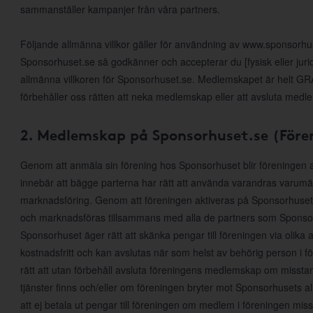
sammanställer kampanjer från våra partners.
Följande allmänna villkor gäller för användning av www.sponsorh
Sponsorhuset.se så godkänner och accepterar du [fysisk eller jur
allmänna villkoren för Sponsorhuset.se. Medlemskapet är helt GRAT
förbehåller oss rätten att neka medlemskap eller att avsluta medl
2. Medlemskap på Sponsorhuset.se (Före
Genom att anmäla sin förening hos Sponsorhuset blir föreningen
innebär att bägge parterna har rätt att använda varandras varumärke
marknadsföring. Genom att föreningen aktiveras på Sponsorhuset
och marknadsföras tillsammans med alla de partners som Sponsor
Sponsorhuset äger rätt att skänka pengar till föreningen via olika 
kostnadsfritt och kan avslutas när som helst av behörig person i 
rätt att utan förbehåll avsluta föreningens medlemskap om misst
tjänster finns och/eller om föreningen bryter mot Sponsorhusets al
att ej betala ut pengar till föreningen om medlem i föreningen mis