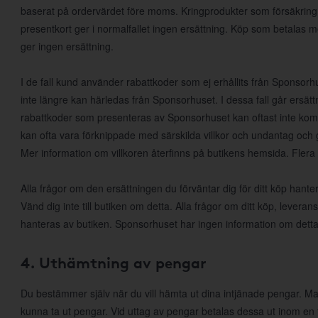
baserat på ordervärdet före moms. Kringprodukter som försäkring, f
presentkort ger i normalfallet ingen ersättning. Köp som betalas 
ger ingen ersättning.
I de fall kund använder rabattkoder som ej erhållits från Sponsorhus
inte längre kan härledas från Sponsorhuset. I dessa fall går ersätt
rabattkoder som presenteras av Sponsorhuset kan oftast inte k
kan ofta vara förknippade med särskilda villkor och undantag och 
Mer information om villkoren återfinns på butikens hemsida. Flera
Alla frågor om den ersättningen du förväntar dig för ditt köp han
Vänd dig inte till butiken om detta. Alla frågor om ditt köp, leveran
hanteras av butiken. Sponsorhuset har ingen information om detta
4. Uthämtning av pengar
Du bestämmer själv när du vill hämta ut dina intjänade pengar. Man
kunna ta ut pengar. Vid uttag av pengar betalas dessa ut inom en