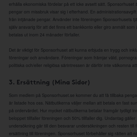
erhålla ekonomiska fördelar på ett icke avsett sätt. Sponsorhuset ä
pengar om missbruk visar sig i efterhand. En administrationsavgift 
från intjänade pengar. Använder inte föreningen Sponsorhusets tjä
själv ansvarig för att det finns ett bankkonto eller giro anmält som
betalas ut inom 24 månader förfaller.
Det är viktigt för Sponsorhuset att kunna erbjuda en trygg och inkl
föreningar och användare. Föreningar som främjar våld, pornografi, r
politiska och/eller religiösa särintressen är därför inte välkomna
3. Ersättning (Mina Sidor)
Som medlem på Sponsorhuset.se kommer du att få tillbaka pengar
är listade hos oss. Nätbutikerna väljer mellan att betala en fast s
på ordervärdet. Hur mycket nätbutikerna betalar framgår tydligt in
beloppet tillfaller föreningen och 50% tillfaller dig. Undantag gälle
undersökning går till den besvarar undersökningen och resten till 
ersättning till föreningen. Sponsorhuset förbehåller sig rätten att när