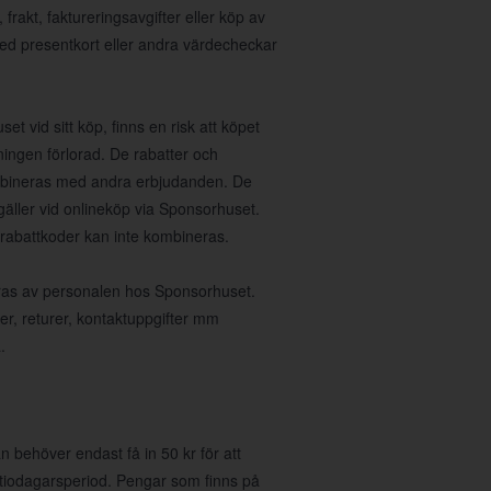
rakt, faktureringsavgifter eller köp av
med presentkort eller andra värdecheckar
et vid sitt köp, finns en risk att köpet
ningen förlorad. De rabatter och
ombineras med andra erbjudanden. De
gäller vid onlineköp via Sponsorhuset.
 rabattkoder kan inte kombineras.
teras av personalen hos Sponsorhuset.
ser, returer, kontaktuppgifter mm
.
 behöver endast få in 50 kr för att
 tiodagarsperiod. Pengar som finns på