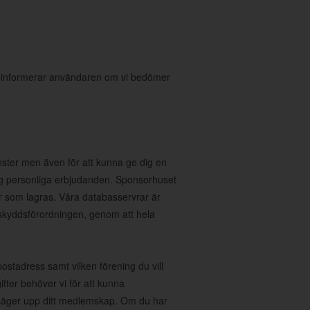
i informerar användaren om vi bedömer
nster men även för att kunna ge dig en
 dig personliga erbjudanden. Sponsorhuset
r som lagras. Våra databasservrar är
taskyddsförordningen, genom att hela
stadress samt vilken förening du vill
fter behöver vi för att kunna
u säger upp ditt medlemskap. Om du har