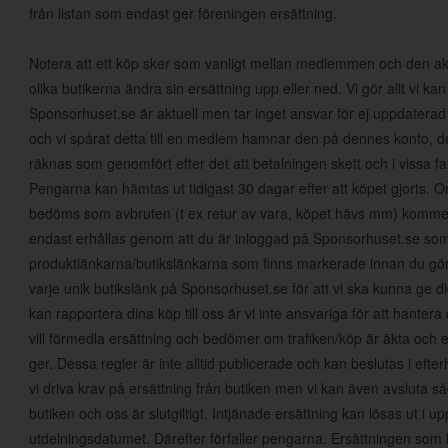
från listan som endast ger föreningen ersättning.
Notera att ett köp sker som vanligt mellan medlemmen och den aktu
olika butikerna ändra sin ersättning upp eller ned. Vi gör allt vi kan 
Sponsorhuset.se är aktuell men tar inget ansvar för ej uppdaterad
och vi spårat detta till en medlem hamnar den på dennes konto, det
räknas som genomfört efter det att betalningen skett och i vissa fall
Pengarna kan hämtas ut tidigast 30 dagar efter att köpet gjorts.
bedöms som avbruten (t ex retur av vara, köpet hävs mm) kommer 
endast erhållas genom att du är inloggad på Sponsorhuset.se so
produktlänkarna/butikslänkarna som finns markerade innan du gör e
varje unik butikslänk på Sponsorhuset.se för att vi ska kunna ge dig
kan rapportera dina köp till oss är vi inte ansvariga för att hante
vill förmedla ersättning och bedömer om trafiken/köp är äkta och 
ger. Dessa regler är inte alltid publicerade och kan beslutas i eft
vi driva krav på ersättning från butiken men vi kan även avsluta såda
butiken och oss är slutgiltigt. Intjänade ersättning kan lösas ut i up
utdelningsdatumet. Därefter förfaller pengarna. Ersättningen som 