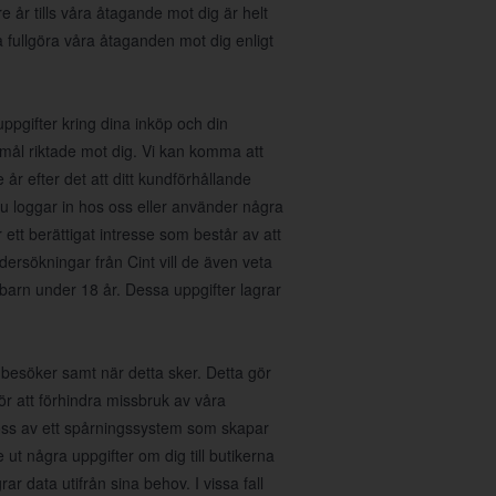
e år tills våra åtagande mot dig är helt
a fullgöra våra åtaganden mot dig enligt
gifter kring dina inköp och din
mål riktade mot dig. Vi kan komma att
år efter det att ditt kundförhållande
u loggar in hos oss eller använder några
 ett berättigat intresse som består av att
dersökningar från Cint vill de även veta
barn under 18 år. Dessa uppgifter lagrar
 besöker samt när detta sker. Detta gör
för att förhindra missbruk av våra
 oss av ett spårningssystem som skapar
ut några uppgifter om dig till butikerna
ar data utifrån sina behov. I vissa fall