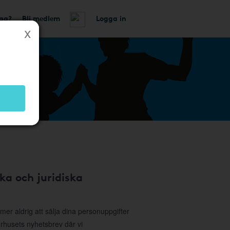
tag?
Bli medlem
Logga in
ka och juridiska
r aldrig att sälja dina personuppgifter
sorhusets nyhetsbrev där vi