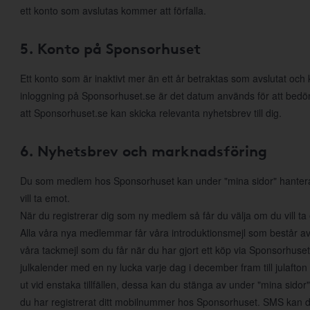
ett konto som avslutas kommer att förfalla.
5. Konto på Sponsorhuset
Ett konto som är inaktivt mer än ett år betraktas som avslutat och
inloggning på Sponsorhuset.se är det datum används för att bed
att Sponsorhuset.se kan skicka relevanta nyhetsbrev till dig.
6. Nyhetsbrev och marknadsföring
Du som medlem hos Sponsorhuset kan under "mina sidor" hantera di
vill ta emot.
När du registrerar dig som ny medlem så får du välja om du vill t
Alla våra nya medlemmar får våra introduktionsmejl som består a
våra tackmejl som du får när du har gjort ett köp via Sponsorhuset. 
julkalender med en ny lucka varje dag i december fram till julafton
ut vid enstaka tillfällen, dessa kan du stänga av under "mina sido
du har registrerat ditt mobilnummer hos Sponsorhuset. SMS kan du