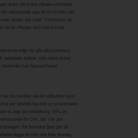
ger även rätt kräva tillbaka utbetalda
(för närvarande upp till 32 kr/mån) tas
nster kostar det inget. Föreningen är
 är i bruk. Pengar som inte kunnat
uderande miljö för alla våra partners,
asistiska åsikter, eller aktivt driver
 att medverka hos Sponsorhuset.
 när du handlar via de nätbutiker som
umma per beställning eller en procentsats
nan du lagt din beställning. 50% av
r närvarande för Cint, där 1 kr per
föreningen. På Svenska Spel går all
helst lägga till eller dra ifrån företag