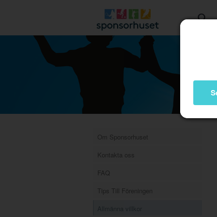
S
Om Sponsorhuset
Kontakta oss
FAQ
Tips Till Föreningen
Allmänna villkor