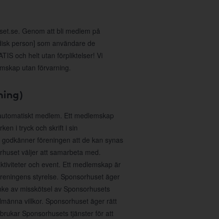
uset.se. Genom att bli medlem på
idisk person] som användare de
IS och helt utan förpliktelser! Vi
emskap utan förvarning.
ning)
 automatiskt medlem. Ett medlemskap
n i tryck och skrift i sin
 godkänner föreningen att de kan synas
huset väljer att samarbeta med.
aktiviteter och event. Ett medlemskap är
föreningens styrelse. Sponsorhuset äger
anke av misskötsel av Sponsorhusets
lmänna villkor. Sponsorhuset äger rätt
sbrukar Sponsorhusets tjänster för att