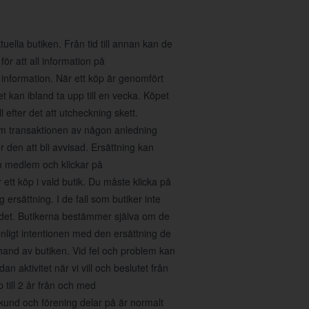
ella butiken. Från tid till annan kan de
för att all information på
 information. När ett köp är genomfört
 kan ibland ta upp till en vecka. Köpet
 efter det att utcheckning skett.
 Om transaktionen av någon anledning
den att bli avvisad. Ersättning kan
m medlem och klickar på
tt köp i vald butik. Du måste klicka på
 ersättning. I de fall som butiker inte
ra det. Butikerna bestämmer själva om de
enligt intentionen med den ersättning de
erhand av butiken. Vid fel och problem kan
n aktivitet när vi vill och beslutet från
p till 2 år från och med
kund och förening delar på är normalt