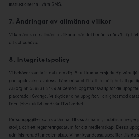
instruktionerna i våra SMS.
7. Ändringar av allmänna villkor
Vi kan ändra de allmänna villkoren när det bedöms nödvändigt. V
att det behövs.
8. Integritetspolicy
Vi behöver samla in data om dig för att kunna erbjuda dig våra tjä
god upplevelse av dessa tjänster samt för att få möjlighet att ge
AB org.nr. 556831-3109 är personuppgiftsansvarig för de uppgifte
placerade i Sverige. Vi skyddar dina uppgifter, i enlighet med da
tiden jobba aktivt med vår IT-säkerhet.
Personuppgifter som du lämnat till oss är namn, mobilnummer, e-po
stödja och ett registreringsdatum för ditt medlemskap. Dessa uppgi
administrera ditt medlemskap. Vi har kvar dessa uppgifter tills d