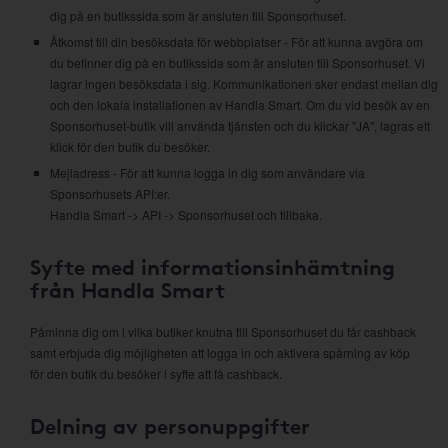
dig på en butikssida som är ansluten till Sponsorhuset.
Åtkomst till din besöksdata för webbplatser - För att kunna avgöra om
du befinner dig på en butikssida som är ansluten till Sponsorhuset. Vi
lagrar ingen besöksdata i sig. Kommunikationen sker endast mellan dig
och den lokala installationen av Handla Smart. Om du vid besök av en
Sponsorhuset-butik vill använda tjänsten och du klickar "JA", lagras ett
klick för den butik du besöker.
Mejladress - För att kunna logga in dig som användare via
Sponsorhusets API:er.
Handla Smart -> API -> Sponsorhuset och tillbaka.
Syfte med informationsinhämtning
från Handla Smart
Påminna dig om i vilka butiker knutna till Sponsorhuset du får cashback
samt erbjuda dig möjligheten att logga in och aktivera spårning av köp
för den butik du besöker i syfte att få cashback.
Delning av personuppgifter