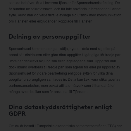
som de behöver för att leverera tjänster för Sponsorhusets räkning. De
är bundna av sekretessavtal och får inte använda informationen i annat
syfte. Kund kan vid varje tillfälle avsäga sig utskick med kommunikation
om Tjänsten eller erbjudanden kopplade till Tjänsten.
Delning av personuppgifter
Sponsorhuset kommer aldrig att sälja, hyra ut, dela med sig eller på
annat sätt distribuera eller göra dina uppgifter tillgängliga för tredje part,
utom när det krävs av juridiska eller lagstadgade skäl. Uppgifter kan
dock ibland överföras till tredje part som agerar för eller på uppdrag av
Sponsorhuset för vidare bearbetning enligt de syften för vilka dina
uppgifter ursprungligen samlades in. Detta kan t.ex. vara olika typer av
partnersamarbeten, men också affiliate-nätverk som tillhandahåller
många av de butiker som är anslutna till Tjänsten.
Dina dataskyddsrättigheter enligt
GDPR
Om du är bosatt i Europeiska ekonomiska samarbetsområdet (EES) har