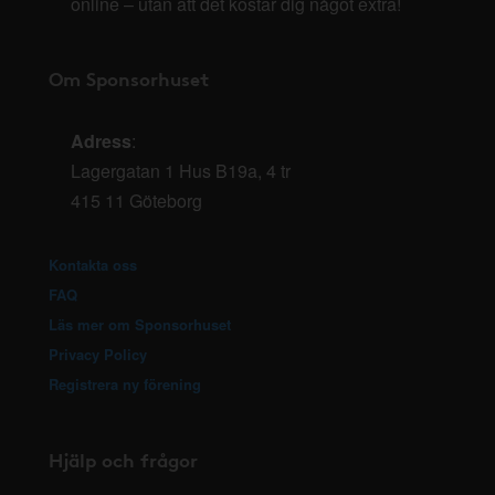
online – utan att det kostar dig något extra!
Om Sponsorhuset
Adress
:
Lagergatan 1 Hus B19a, 4 tr
415 11 Göteborg
Kontakta oss
FAQ
Läs mer om Sponsorhuset
Privacy Policy
Registrera ny förening
Hjälp och frågor