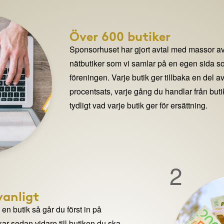
Över 600 butiker
Sponsorhuset har gjort avtal med massor av
nätbutiker som vi samlar på en egen sida so
föreningen. Varje butik ger tillbaka en del av
procentsats, varje gång du handlar från but
tydligt vad varje butik ger för ersättning.
2
anligt
n butik så går du först in på
ar sedan vidare till butiken du ska