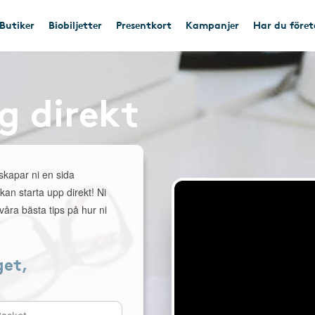
Butiker
Biobiljetter
Presentkort
Kampanjer
Har du före
g direkt
 skapar ni en sida
 kan starta upp direkt! Ni
åra bästa tips på hur ni
get,