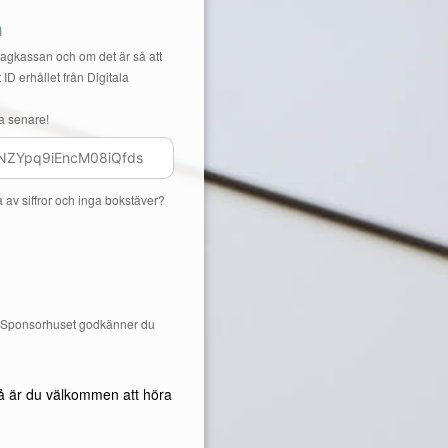
n
Lagkassan och om det är så att
 ID erhållet från Digitala
a senare!
a av siffror och inga bokstäver?
å Sponsorhuset godkänner du
å är du välkommen att höra