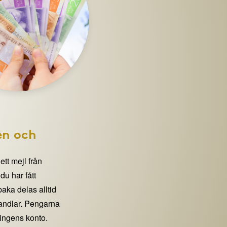
en och
 ett mejl från
 har fått
lbaka delas alltid
handlar. Pengarna
eningens konto.