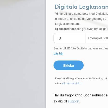
Digitala Lagkassa
Vi har ett nära samarbete med Digitala 
ni redan är anslutna dit, var god ange ert
Lagkassan nedan.
Ej obligatoriskt
och går även bra att gör
ID
Består ditt ID från Digitala Lagkassan bar
Läs här
Skicka
Genom att registrera er som förening p
våra
allmänna villkor
Har du frågor kring Sponsorhuset s
av dig till
support
.