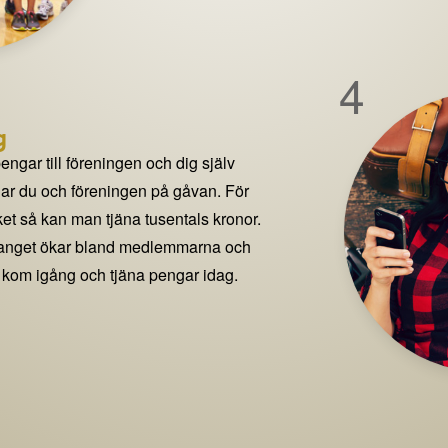
4
g
pengar till föreningen och dig själv
delar du och föreningen på gåvan. För
t så kan man tjäna tusentals kronor.
manget ökar bland medlemmarna och
 kom igång och tjäna pengar idag.