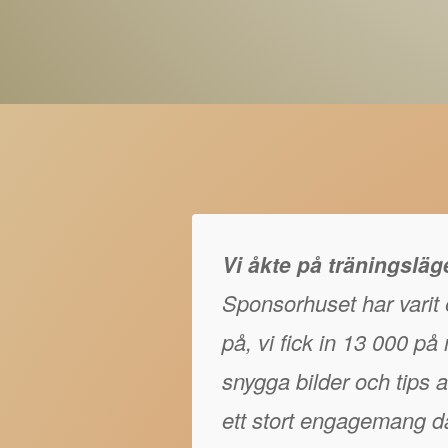
Vi åkte på träningslä
Sponsorhuset har varit e
på, vi fick in 13 000 p
snygga bilder och tips at
ett stort engagemang då