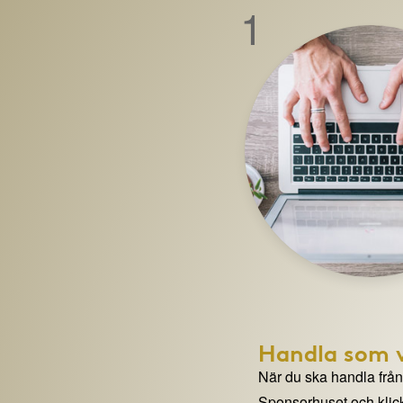
1
Handla som v
När du ska handla från e
Sponsorhuset och klick