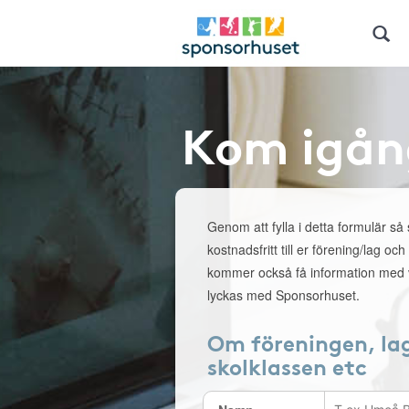
Kom igån
Genom att fylla i detta formulär så
kostnadsfritt till er förening/lag och
kommer också få information med v
lyckas med Sponsorhuset.
Om föreningen, la
skolklassen etc