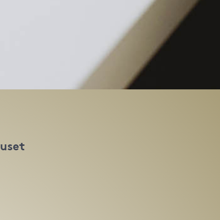
huset
t