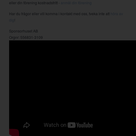
eller din förening kostnadsfritt -
anmäl din förening
Har du frågor eller vill komma i kontakt med oss, tveka inte att
höra av
dig
!
Sponsorhuset AB
Orgnr: 556831-3109