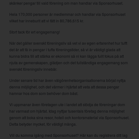
skänker pengar till vald förening om man handlar via Sponsorhuset.
Hela 170,000 personer är medlemmar och handlar via Sponsorhuset
vilket har inneburit att vi fått in 80,786,615 kr.
Stort tack för ert engagemang!
När det gäller svenskt föreningsliv så vet vi av egen erfarenhet hur tufft
det är att få in pengar i tuffa föreningstider, så vi är väldigt glada att
kunna bidra till att stärka er ekonomi så ni kan lägga fullt fokus på att
njuta av gemenskapen, glädjen och det fullständiga engagemang som
svenskt föreningsliv innebär.
Under senare tid har även välgörenhetsorganisationerna börjat nyttja
denna möjlighet, och det värmer i hjärtat att veta att dessa pengar
hamnar hos dom som behöver dom bäst.
Vi uppmanar även företagen ute i landet att stödja de föreningar dom
har varmast om hjärtat. Idag nyttjar tusentals företag denna möjlighet
genom att boka sina resor, hotell och kontorsmaterial via Sponsorhuset.
Detta betyder mycket, för väldigt många.
Vill du komma igång med Sponsorhuset? Här kan du registrera ditt lag