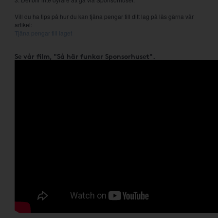
Vill du ha tips på hur du kan tjäna pengar till ditt lag på läs gärna vår
artikel:
Tjäna pengar till laget
Se vår film, "Så här funkar Sponsorhuset".