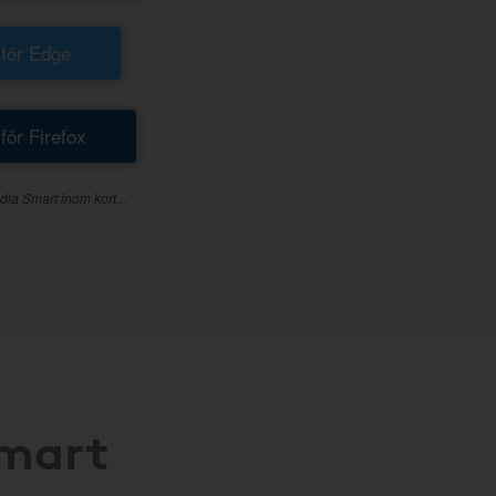
 för Edge
 för Firefox
dla Smart inom kort...
Smart