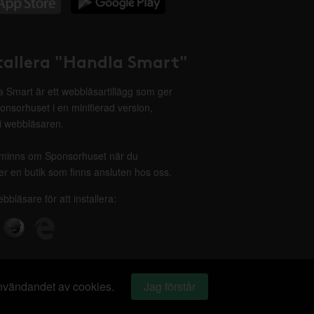
tallera "Handla Smart"
 Smart är ett webbläsartillägg som ger
onsorhuset i en minifierad version,
 i webbläsaren.
minns om Sponsorhuset när du
r en butik som finns ansluten hos oss.
ebbläsare för att installera:
 användandet av cookies.
Jag förstår