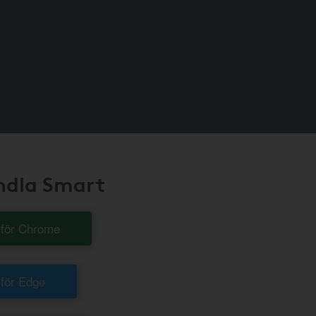
andla Smart
t för Chrome
 för Edge