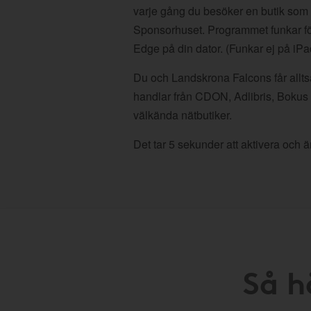
varje gång du besöker en butik som
Sponsorhuset. Programmet funkar fö
Edge på din dator. (Funkar ej på iPa
Du och Landskrona Falcons får allts
handlar från CDON, Adlibris, Bokus
välkända nätbutiker.
Det tar 5 sekunder att aktivera och är
Så h