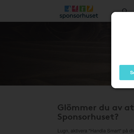
S
Glömmer du av at
Sponsorhuset?
Lugn, aktivera "Handla Smart" på di