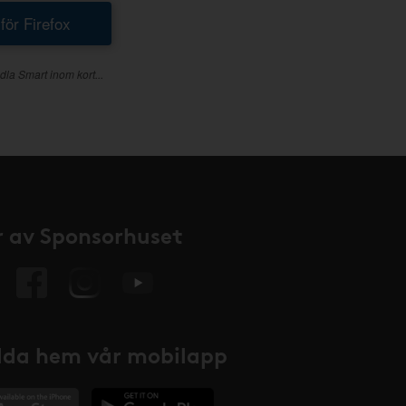
 för Firefox
dla Smart inom kort...
 av Sponsorhuset
da hem vår mobilapp