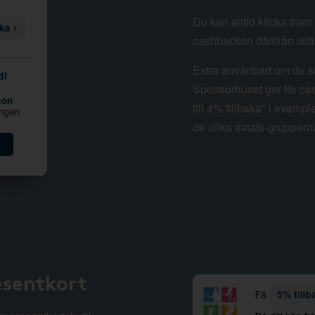
Du kan alltid klicka fra
cashbacken därifrån istäl
Extra använbart om du su
Sponsorhuset ger för cas
till 4% tillbaka" i exempl
de olika avtals-gruppern
esentkort