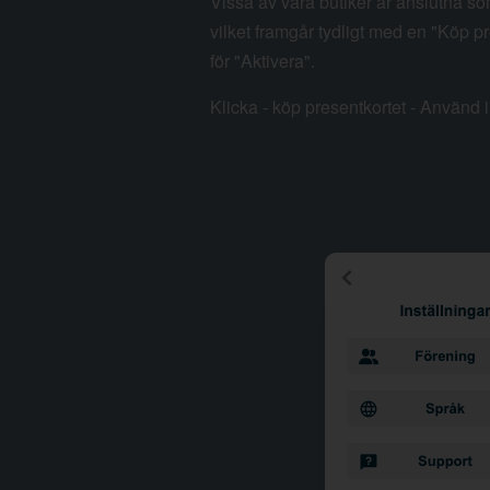
Vissa av våra butiker är anslutna so
vilket framgår tydligt med en "Köp pr
för "Aktivera".
Klicka - köp presentkortet - Använd i 