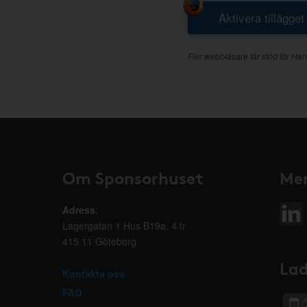
Aktivera tillägget
Fler webbläsare får stöd för Han
Om Sponsorhuset
Mer
Adress
:
Lagergatan 1 Hus B19a, 4 tr
415 11 Göteborg
Lad
Kontakta oss
FAQ