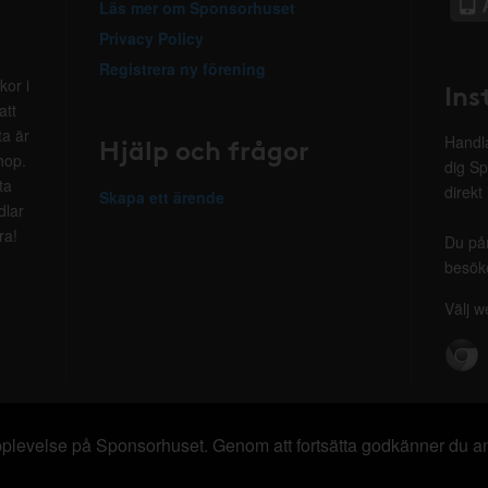
Läs mer om Sponsorhuset
Privacy Policy
Registrera ny förening
kor i
Ins
att
ta är
Hjälp och frågor
Handla
hop.
dig Sp
ta
direkt
Skapa ett ärende
dlar
ra!
Du på
besöke
Välj w
 upplevelse på Sponsorhuset. Genom att fortsätta godkänner du