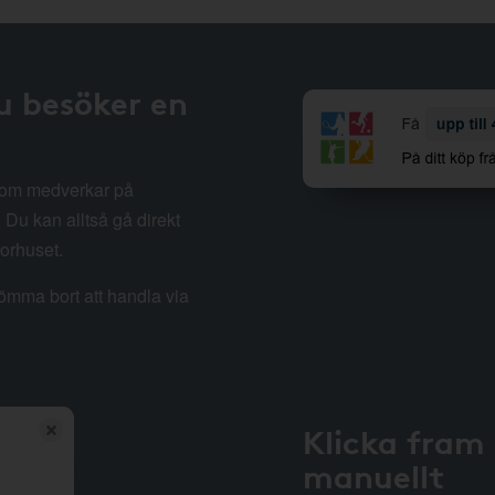
u besöker en
 som medverkar på
Du kan alltså gå direkt
sorhuset.
lömma bort att handla via
Klicka fram
manuellt