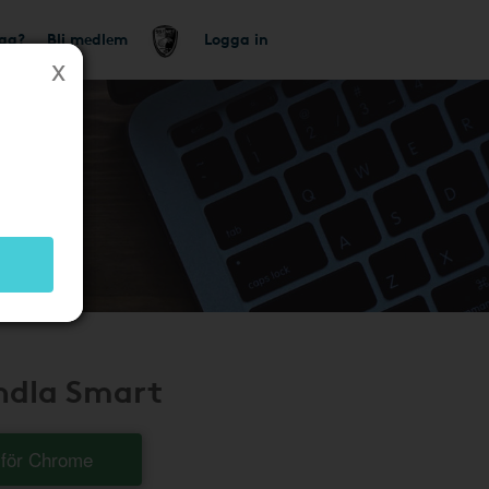
tag?
Bli medlem
Logga in
andla Smart
t för Chrome