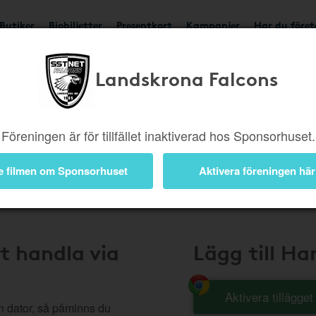
Butiker
Biobiljetter
Presentkort
Kampanjer
Har du före
Landskrona Falcons
Handla Smart
Föreningen är för tillfället inaktiverad hos Sponsorhuset.
e filmen om Sponsorhuset
Aktivera föreningen här
t handla via
Lägg till H
Aktivera tillägge
n dator, så påminns du