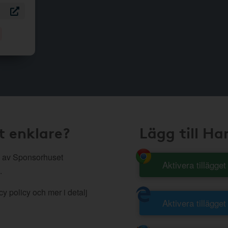
t enklare?
Lägg till H
 av Sponsorhuset
Aktivera tillägge
.
y policy och mer i detalj
Aktivera tillägget