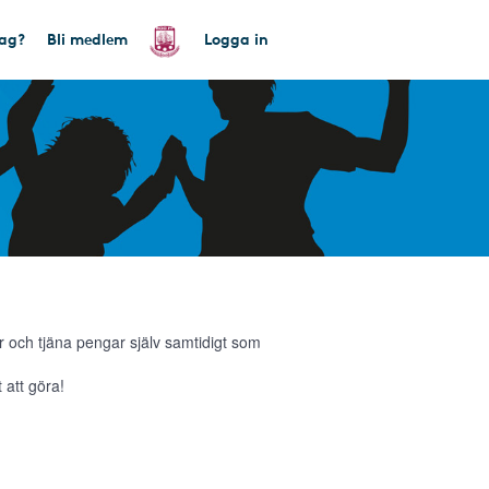
tag?
Bli medlem
Logga in
 och tjäna pengar själv samtidigt som
 att göra!