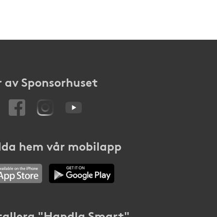
 av Sponsorhuset
da hem vår mobilapp
tallera "Handla Smart"