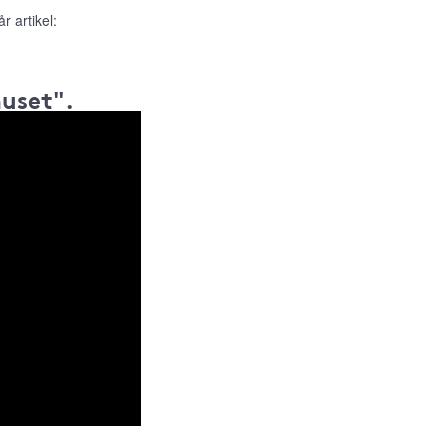
r artikel:
huset".