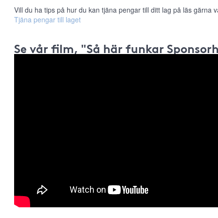
Vill du ha tips på hur du kan tjäna pengar till ditt lag på läs gärna vå
Tjäna pengar till laget
Se vår film, "Så här funkar Sponsor