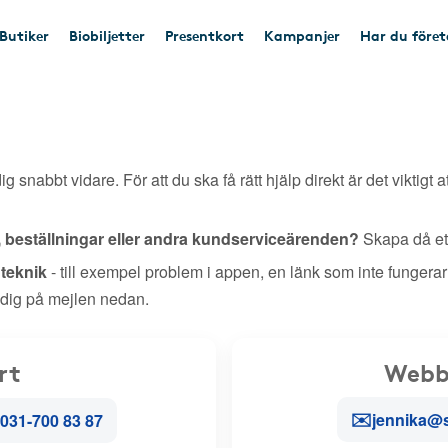
Butiker
Biobiljetter
Presentkort
Kampanjer
Har du före
ig snabbt vidare. För att du ska få rätt hjälp direkt är det viktigt a
, beställningar eller andra kundserviceärenden?
Skapa då ett
r teknik
- till exempel problem i appen, en länk som inte fungerar
 dig på mejlen nedan.
rt
Webb
✉️
jennika@
031-700 83 87