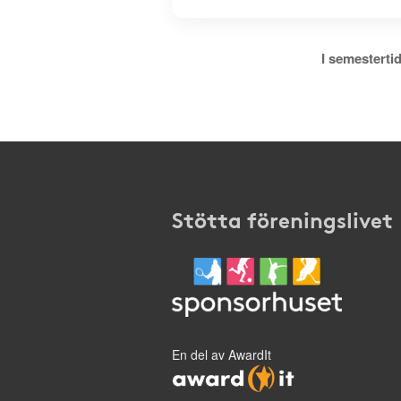
I semestertid
Stötta föreningslivet
En del av AwardIt