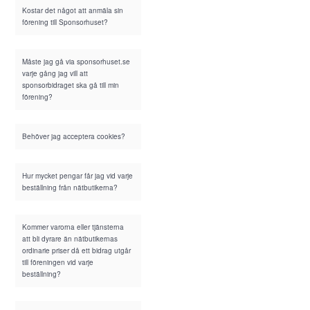
Kostar det något att anmäla sin
förening till Sponsorhuset?
Måste jag gå via sponsorhuset.se
varje gång jag vill att
sponsorbidraget ska gå till min
förening?
Behöver jag acceptera cookies?
Hur mycket pengar får jag vid varje
beställning från nätbutikerna?
Kommer varorna eller tjänsterna
att bli dyrare än nätbutikernas
ordinarie priser då ett bidrag utgår
till föreningen vid varje
beställning?