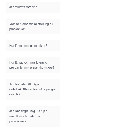
Jag vill byta förening
Vem hanterar min beställning av
presentkort?
Hur får jag mitt presentkort?
Hur får jag och min förening
pengar för mitt presentkorttsköp?
Jag har inte fått någon
orderbekräftelse, har mina pengar
dragits?
Jag har ångrat mig. Kan jag
annullera min order på
presentkort?