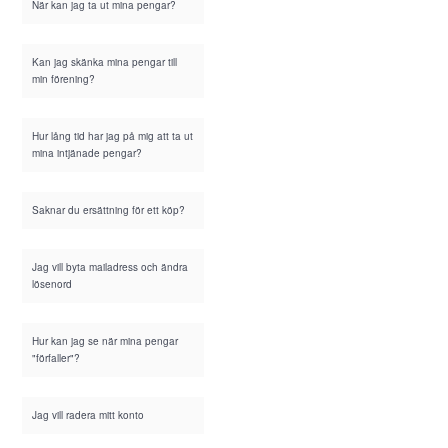
När kan jag ta ut mina pengar?
Kan jag skänka mina pengar till
min förening?
Hur lång tid har jag på mig att ta ut
mina intjänade pengar?
Saknar du ersättning för ett köp?
Jag vill byta mailadress och ändra
lösenord
Hur kan jag se när mina pengar
"förfaller"?
Jag vill radera mitt konto