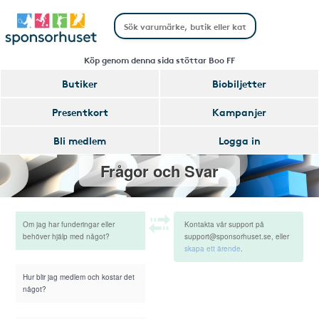
Köp genom denna sida stöttar Boo FF
Butiker
Biobiljetter
Presentkort
Kampanjer
Bli medlem
Logga in
Frågor och Svar
Om jag har funderingar eller
Kontakta vår support på
behöver hjälp med något?
support@sponsorhuset.se, eller
skapa ett ärende
.
Hur blir jag medlem och kostar det
något?