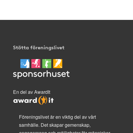
här
.
Stötta föreningslivet
En del av AwardIt
Föreningslivet är en viktig del av vårt
samhälle. Det skapar gemenskap,
engagemang och möjligheter för människor