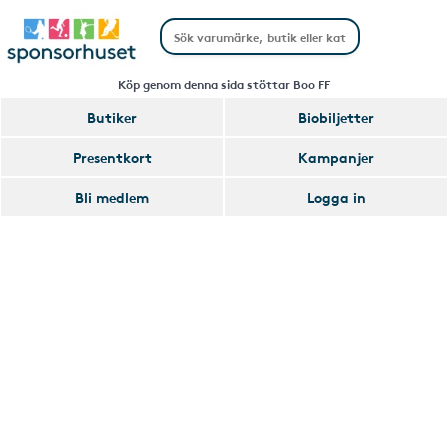
Köp genom denna sida stöttar Boo FF
Butiker
Biobiljetter
Handla
Presentkort
Kampanjer
Smart
Bli medlem
Logga in
Glömmer
Lägg
du
till
av
Handla
att
Smart