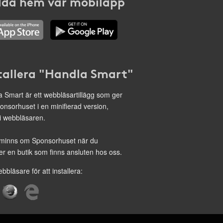
da hem vår mobilapp
tallera "Handla Smart"
 Smart är ett webbläsartillägg som ger
onsorhuset i en minifierad version,
 i webbläsaren.
minns om Sponsorhuset när du
r en butik som finns ansluten hos oss.
ebbläsare för att installera: