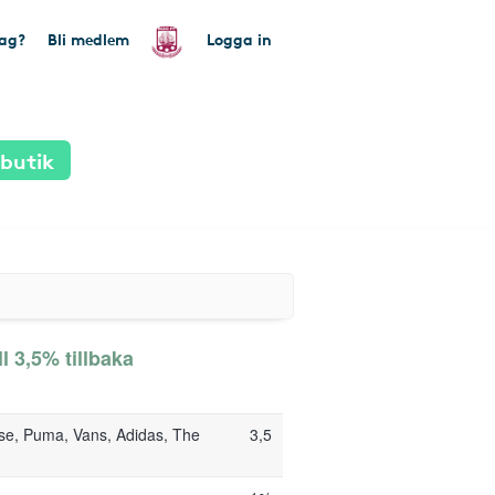
tag?
Bli medlem
Logga in
 butik
l 3,5% tillbaka
rse, Puma, Vans, Adidas, The
3,5