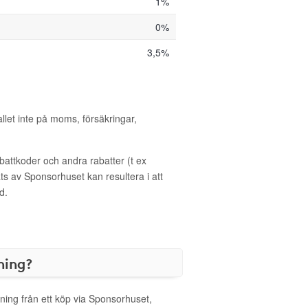
1%
0%
3,5%
allet inte på moms, försäkringar,
ttkoder och andra rabatter (t ex
s av Sponsorhuset kan resultera i att
d.
ning?
ning från ett köp via Sponsorhuset,