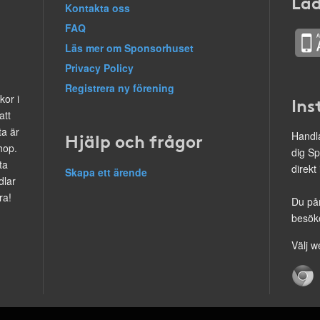
Lad
Kontakta oss
FAQ
Läs mer om Sponsorhuset
Privacy Policy
Registrera ny förening
kor i
Ins
att
ta är
Hjälp och frågor
Handla
hop.
dig Sp
ta
direkt
Skapa ett ärende
dlar
ra!
Du på
besöke
Välj w