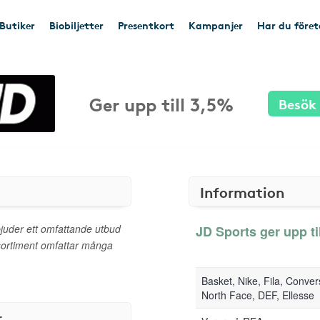
Butiker
Biobiljetter
Presentkort
Kampanjer
Har du före
Ger upp till 3,5%
Besök
Information
juder ett omfattande utbud
JD Sports ger upp til
 sortiment omfattar många
Basket, Nike, Fila, Conve
North Face, DEF, Ellesse
r