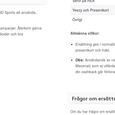
Varor på REA
Yeezy och Presentkort
 JD Sports att använda,
Övrigt
 kampanjer. Återkom gärna
Allmänna villkor
:
ttkoder och bra
Ersättning ges i normalf
presentkort och frakt.
Obs:
Användande av raba
Mecenat) som ej utfärdat
din cashback går förlora
Frågor om ersätt
Om du har frågor om ersätt