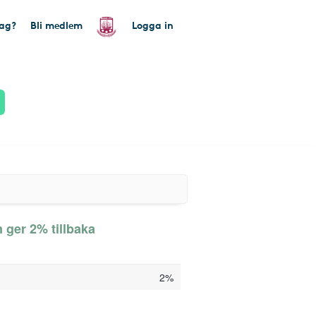
tag?
Bli medlem
Logga in
ger 2% tillbaka
2%