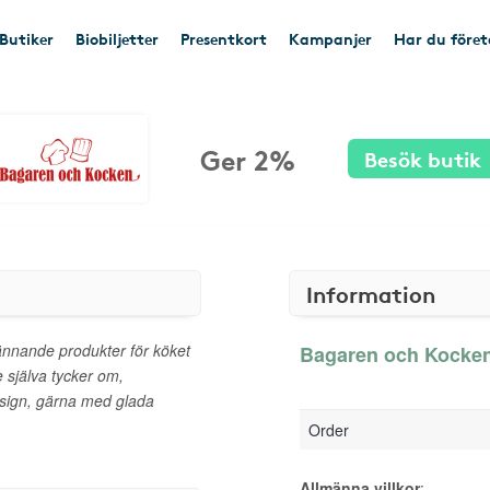
Butiker
Biobiljetter
Presentkort
Kampanjer
Har du före
Ger 2%
Besök butik
Information
pännande produkter för köket
Bagaren och Kocken 
 själva tycker om,
esign, gärna med glada
Order
Allmänna villkor
: