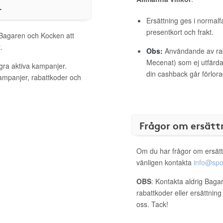
r
Ersättning ges i normalf
presentkort och frakt.
l Bagaren och Kocken att
.
Obs:
Användande av raba
Mecenat) som ej utfärdat
gra aktiva kampanjer.
din cashback går förlora
kampanjer, rabattkoder och
Frågor om ersätt
Om du har frågor om ersätt
vänligen kontakta
info@spo
OBS
: Kontakta aldrig Baga
rabattkoder eller ersättnin
oss. Tack!