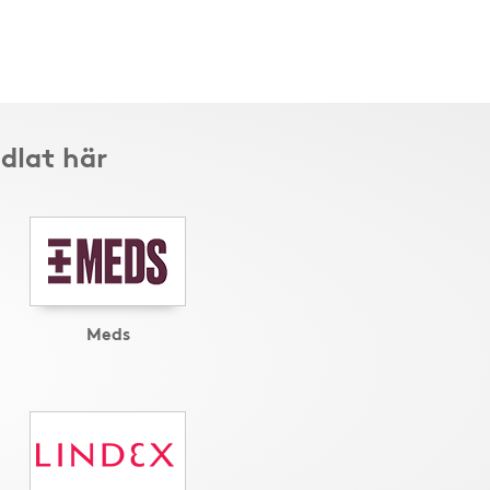
dlat här
Meds