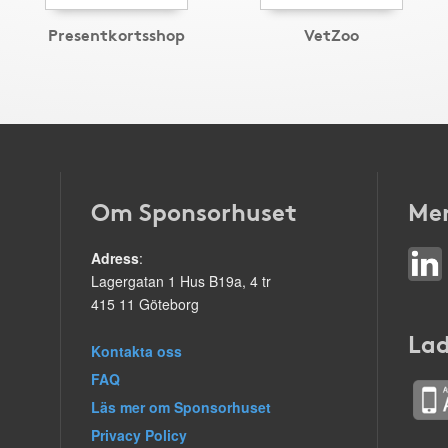
Presentkortsshop
VetZoo
Om Sponsorhuset
Mer
Adress
:
Lagergatan 1 Hus B19a, 4 tr
415 11 Göteborg
Lad
Kontakta oss
FAQ
Läs mer om Sponsorhuset
Privacy Policy