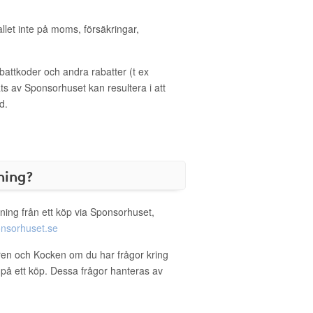
allet inte på moms, försäkringar,
ttkoder och andra rabatter (t ex
s av Sponsorhuset kan resultera i att
d.
ning?
ning från ett köp via Sponsorhuset,
nsorhuset.se
ren och Kocken om du har frågor kring
g på ett köp. Dessa frågor hanteras av