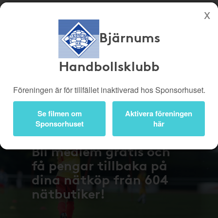
Bjärnums
Köp genom denna sida stöttar Bjärnums Handbollsklubb
Butiker
Biobiljetter
Handbollsklubb
Presentkort
Kampanjer
Föreningen är för tillfället inaktiverad hos Sponsorhuset.
Bli medlem
Logga in
Se filmen om
Aktivera föreningen
Sponsorhuset
här
Bli medlem gratis och
få pengar tillbaka på
dina nätköp från 604
nätbutiker!