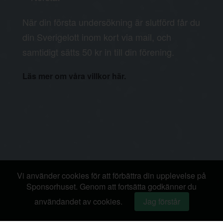
När din första undersökning är slutförd får du
din Sverigelott inom kort via mail, och
samtidigt sätts 50 kr in till din förening.
Läs mer om våra villkor här.
Vi använder cookies för att förbättra din upplevelse på
Sponsorhuset. Genom att fortsätta godkänner du
användandet av cookies.
Jag förstår