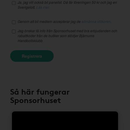
Ja, jag vill också bli panelist. Då får föreningen 50 kr och jag en
Sverigelott.
Läs mer.
Genom att bli medlem accepterar jag de
allmänna villkoren
.
Jag önskar få info från Sponsorhuset med bra erbjudanden och
rabattkoder från de butiker som stödjer Bjärnums
Handbollsklubb
Registrera
Så här fungerar
Sponsorhuset