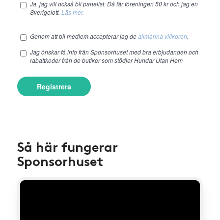
Ja, jag vill också bli panelist. Då får föreningen 50 kr och jag en
Sverigelott.
Läs mer.
Genom att bli medlem accepterar jag de
allmänna villkoren
.
Jag önskar få info från Sponsorhuset med bra erbjudanden och
rabattkoder från de butiker som stödjer Hundar Utan Hem
Registrera
Så här fungerar
Sponsorhuset