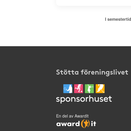
I semestertid
Stötta föreningslivet
En del av AwardIt