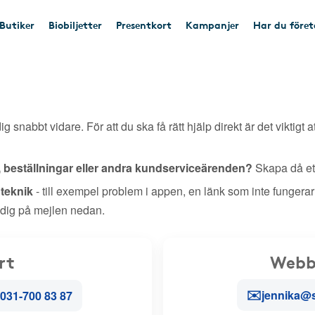
Butiker
Biobiljetter
Presentkort
Kampanjer
Har du före
ig snabbt vidare. För att du ska få rätt hjälp direkt är det viktigt a
, beställningar eller andra kundserviceärenden?
Skapa då ett
r teknik
- till exempel problem i appen, en länk som inte fungerar
 dig på mejlen nedan.
rt
Webb
✉️
jennika@
031-700 83 87