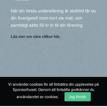
När din första undersökning är slutförd får du
din Sverigelott inom kort via mail, och
samtidigt sätts 50 kr in till din förening.
Läs mer om våra villkor här.
Vi använder cookies för att förbättra din upplevelse på
Sponsorhuset. Genom att fortsätta godkänner du
användandet av cookies.
Jag förstår