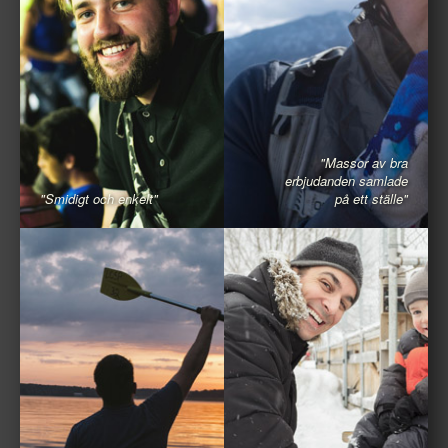
"Massor av bra
erbjudanden samlade
"Smidigt och enkelt"
på ett ställe"