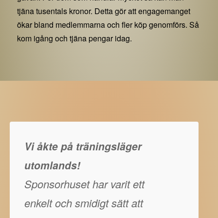
tjäna tusentals kronor. Detta gör att engagemanget
ökar bland medlemmarna och fler köp genomförs. Så
kom igång och tjäna pengar idag.
Vi åkte på träningsläger
utomlands!
Sponsorhuset har varit ett
enkelt och smidigt sätt att