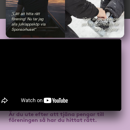
"Lätt att hitta rätt
förening! Nu tar jag
"Gott att tjäna pengar
alla julklappsköp via
på köp man redan har
Sponsorhuset"
tänkt att göra"
Är du ute efter att
tjäna pengar till
föreningen
så har du hittat rätt.