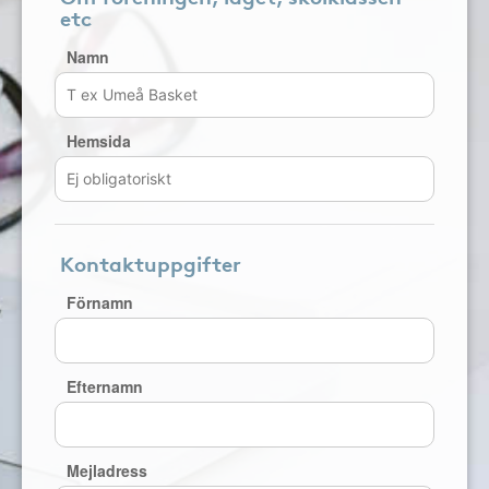
etc
Namn
Hemsida
Kontaktuppgifter
Förnamn
Efternamn
Mejladress