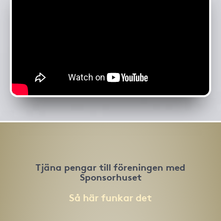
Tjäna pengar till föreningen med
Sponsorhuset
Så här funkar det