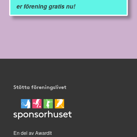
er förening gratis nu!
Stötta föreningslivet
En del av AwardIt