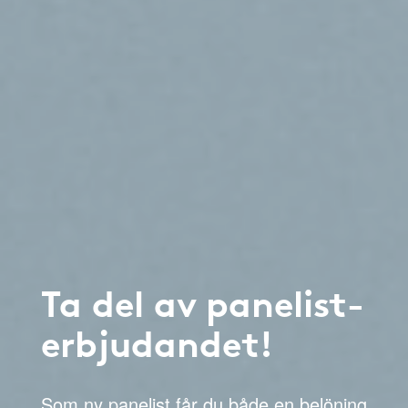
Ta del av panelist-
erbjudandet!
Som ny panelist får du både en belöning