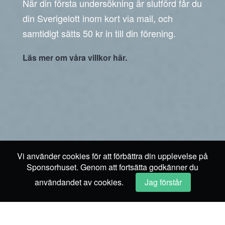
När din första undersökning är slutförd får du
din Sverigelott inom kort via mail, och
samtidigt sätts 50 kr in till din förening.
Läs mer om våra villkor här.
Vi använder cookies för att förbättra din upplevelse på
Sponsorhuset. Genom att fortsätta godkänner du
användandet av cookies.
Jag förstår