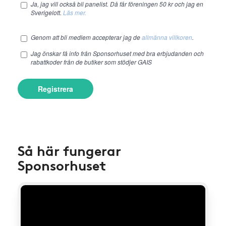
Ja, jag vill också bli panelist. Då får föreningen 50 kr och jag en
Sverigelott.
Läs mer.
Genom att bli medlem accepterar jag de
allmänna villkoren
.
Jag önskar få info från Sponsorhuset med bra erbjudanden och
rabattkoder från de butiker som stödjer GAIS
Registrera
Så här fungerar
Sponsorhuset