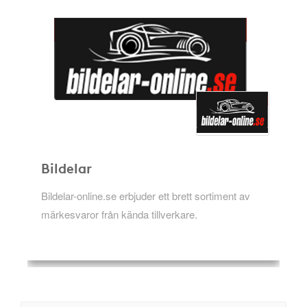
Bildelar
Bildelar-online.se erbjuder ett brett sortiment av
märkesvaror från kända tillverkare.