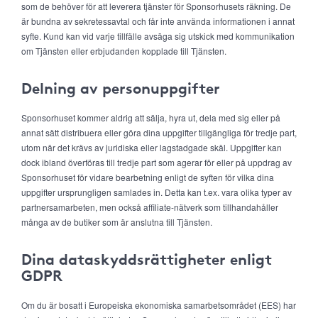
som de behöver för att leverera tjänster för Sponsorhusets räkning. De
är bundna av sekretessavtal och får inte använda informationen i annat
syfte. Kund kan vid varje tillfälle avsäga sig utskick med kommunikation
om Tjänsten eller erbjudanden kopplade till Tjänsten.
Delning av personuppgifter
Sponsorhuset kommer aldrig att sälja, hyra ut, dela med sig eller på
annat sätt distribuera eller göra dina uppgifter tillgängliga för tredje part,
utom när det krävs av juridiska eller lagstadgade skäl. Uppgifter kan
dock ibland överföras till tredje part som agerar för eller på uppdrag av
Sponsorhuset för vidare bearbetning enligt de syften för vilka dina
uppgifter ursprungligen samlades in. Detta kan t.ex. vara olika typer av
partnersamarbeten, men också affiliate-nätverk som tillhandahåller
många av de butiker som är anslutna till Tjänsten.
Dina dataskyddsrättigheter enligt
GDPR
Om du är bosatt i Europeiska ekonomiska samarbetsområdet (EES) har