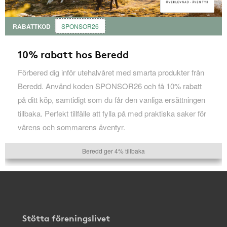
RABATTKOD
SPONSOR26
10% rabatt hos Beredd
Förbered dig inför utehalvåret med smarta produkter från
Beredd. Använd koden SPONSOR26 och få 10% rabatt
på ditt köp, samtidigt som du får den vanliga ersättningen
tillbaka. Perfekt tillfälle att fylla på med praktiska saker för
vårens och sommarens äventyr.
Beredd ger 4% tillbaka
Stötta föreningslivet