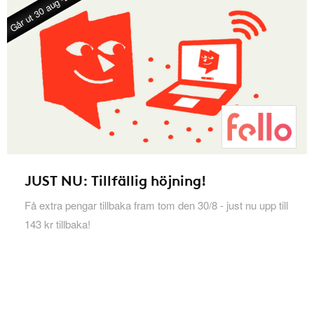
Går ut 30 aug -26
JUST NU: Tillfällig höjning!
Få extra pengar tillbaka fram tom den 30/8 - just nu upp till
143 kr tillbaka!