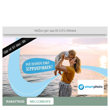
VetZoo ger upp till 3,5% tillbaka
Går ut 31 dec -26
RABATTKOD
WELCOMEAFS