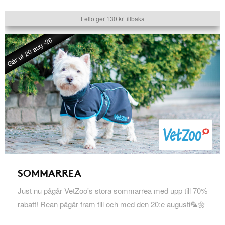
Fello ger 130 kr tillbaka
Går ut 20 aug -26
SOMMARREA
Just nu pågår VetZoo's stora sommarrea med upp till 70%
rabatt! Rean pågår fram till och med den 20:e augusti🦜🌼