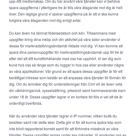
upp ditt medlemskap. Om du har använt våra tjänster kan vi behöva
spara uppgifterna i ytterligare tre år tills våra åtagande mot dig är helt
över. Den lagliga grund vi sparar uppgifterna på är att vi ska kunna
fullgöra våra åtaganden mot dig enligt avtal.
Du kan även ha lämnat födelsedatum och kön. Tillsammans med
uppgifter kring dina inköp och din aktivitet på våra sidor använder vi
dessa för marknadsföringsändamål riktade mot dig. Vi kan komma att
spara dina personuppgifter för marknadsföringsändamål upp till tre år
efter det att ditt kundförhållande med oss har upphört. Vi ser dig som
kund hos oss så länge som du loggar in hos oss eller använder några
av våra applikationer. Vår grund av att spara dessa uppgifter är för ett
berättigat intresse som består av att anpassa våra tjänster till förmån för
dig. Om du anmäler dig för undersökningar från Cint vill de även veta
din utbildningsnivå, sysselsättning, yrkesroll samt hemmavarande barn
under 18 år. Dessa uppgifter lagrar vi en kortare tid tills vi vet att de är
ordentligt överförda.
När du använder våra tjänster lagrar vi IP-nummer, vilken butik du
besöker samt när detta sker. Detta gör vi för att kunna spåra köp som
inte blivit rapporterat korrekt samt för att förhindra missbruk av våra
tjänster. Dessa uppgifter lagras under sex månader. Vi använder oss av