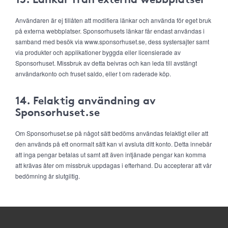
Användaren är ej tillåten att modifiera länkar och använda för eget bruk
på externa webbplatser. Sponsorhusets länkar får endast användas i
samband med besök via www.sponsorhuset.se, dess systersajter samt
via produkter och applikationer byggda eller licensierade av
Sponsorhuset. Missbruk av detta beivras och kan leda till avstängt
användarkonto och fruset saldo, eller t om raderade köp.
14. Felaktig användning av
Sponsorhuset.se
Om Sponsorhuset.se på något sätt bedöms användas felaktigt eller att
den används på ett onormalt sätt kan vi avsluta ditt konto. Detta innebär
att inga pengar betalas ut samt att även intjänade pengar kan komma
att krävas åter om missbruk uppdagas i efterhand. Du accepterar att vår
bedömning är slutgiltig.