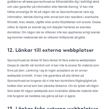
godkänner att www.sponsorhuset.se tillhandahålls dig i befintligt skick
och utan garantier på information eller teknisk lösning. Vi kan inte
hållas ansvariga för fel på någon del av Sponsorhuset.se vare sig
information, teknisk lösning eller annat som kan resultera i eventuella
förluster, krav, skada, utgifter eller andra förpliktelser och ansvar. Dessa
villkor är styrda av svensk lag och dispyter hanteras av svenska
domstolar. Om någon del av villkoren inte kan appliceras enligt svensk
lag kommer resterande del av villkoren fortfarande att gälla.
12. Länkar till externa webbplatser
Sponsorhuset.se länkar till flera länkar till flera externa webbplatser.
Dessa är utanför vår kontroll och vi kan inte ta ansvar för material som
finns på dem. Länkning i sig är ingen acceptans av en annan
webbplats innehåll. Vi kan inte garantera att alla länkar på
Sponsorhuset.se fungerar då vi inte kan kontrollera tillgänglighet på
butiker eller annat som kan påverka länkarna. Om du tycker att någon
länk leder till någon webbplats som innehåller stötande material eller
inte fungerar så meddela oss gärna så kan vi agera.
13. Länkar från externa webbplatser