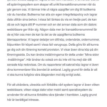
ett spårningssystem som skapar ett unikt transaktionsnummer när du
går genom oss. Vi lämnar inte ut några uppgifter om dig till butikerna
när du handlar. Butikerna har alla sin egen integritetspolicy och lagrar
data utifrån sina behov. I vissa fall länkas du via en tredje part, de kan
då se och lagra ditt IP-nummer och en del annan data som din dators
webbläsare ger ifrån sig. Någon data mer än transaktionsnummret får
de ej från oss men de kan ta del av de uppgifterna butikerna
återrapporterar. Vi lagrar detaljer om ditt köp, ordervärde, ordernummer,
tidpunkten för köpet samt i vissa fall varugrupp. Detta görs för att kunna
ge dig och din förening korrekt provision. Vi visar även dina köp på din
föreningssida. Du kan ändra inställningarna för detta under ”Mina sidor
-Inställningar”. Här ändrar du också om du inte vill ha mejl där ditt
senaste köp redovisas. Om du rapporterar ett saknat köp lagrar vi även
dina kommentarer tills ärendet är avklarat. Laglig grund för detta är att
vi ska kunna fullgöra våra åtaganden mot dig enligt avtal.
För att utvärdera, utveckla och förbättra vårt system lagrar vi även vilken
webbläsare, vilken slags dator eller mobil samt operativsystem du
använder för att kunna förbättra våra tjänster i framtiden. Laglig grund
här är berättigat intresse.