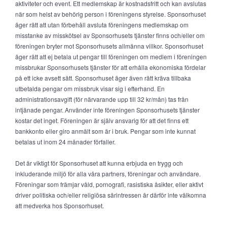
aktiviteter och event. Ett medlemskap är kostnadsfritt och kan avslutas
när som helst av behörig person i föreningens styrelse. Sponsorhuset
äger rätt att utan förbehåll avsluta föreningens medlemskap om
misstanke av misskötsel av Sponsorhusets tjänster finns och/eller om
föreningen bryter mot Sponsorhusets allmänna villkor. Sponsorhuset
äger rätt att ej betala ut pengar till föreningen om medlem i föreningen
missbrukar Sponsorhusets tjänster för att erhålla ekonomiska fördelar
på ett icke avsett sätt. Sponsorhuset äger även rätt kräva tillbaka
utbetalda pengar om missbruk visar sig i efterhand. En
administrationsavgift (för närvarande upp till 32 kr/mån) tas från
intjänade pengar. Använder inte föreningen Sponsorhusets tjänster
kostar det inget. Föreningen är själv ansvarig för att det finns ett
bankkonto eller giro anmält som är i bruk. Pengar som inte kunnat
betalas ut inom 24 månader förfaller.
Det är viktigt för Sponsorhuset att kunna erbjuda en trygg och
inkluderande miljö för alla våra partners, föreningar och användare.
Föreningar som främjar våld, pornografi, rasistiska åsikter, eller aktivt
driver politiska och/eller religiösa särintressen är därför inte välkomna
att medverka hos Sponsorhuset.