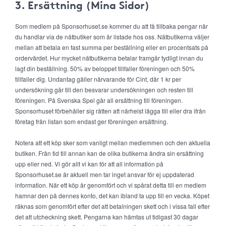
3. Ersättning (Mina Sidor)
Som medlem på Sponsorhuset.se kommer du att få tillbaka pengar när
du handlar via de nätbutiker som är listade hos oss. Nätbutikerna väljer
mellan att betala en fast summa per beställning eller en procentsats på
ordervärdet. Hur mycket nätbutikerna betalar framgår tydligt innan du
lagt din beställning. 50% av beloppet tillfaller föreningen och 50%
tillfaller dig. Undantag gäller närvarande för Cint, där 1 kr per
undersökning går till den besvarar undersökningen och resten till
föreningen. På Svenska Spel går all ersättning till föreningen.
Sponsorhuset förbehåller sig rätten att närhelst lägga till eller dra ifrån
företag från listan som endast ger föreningen ersättning.
Notera att ett köp sker som vanligt mellan medlemmen och den aktuella
butiken. Från tid till annan kan de olika butikerna ändra sin ersättning
upp eller ned. Vi gör allt vi kan för att all information på
Sponsorhuset.se är aktuell men tar inget ansvar för ej uppdaterad
information. När ett köp är genomfört och vi spårat detta till en medlem
hamnar den på dennes konto, det kan ibland ta upp till en vecka. Köpet
räknas som genomfört efter det att betalningen skett och i vissa fall efter
det att utcheckning skett. Pengarna kan hämtas ut tidigast 30 dagar