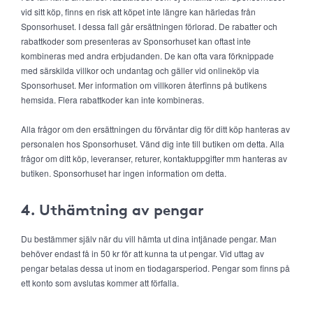
vid sitt köp, finns en risk att köpet inte längre kan härledas från
Sponsorhuset. I dessa fall går ersättningen förlorad. De rabatter och
rabattkoder som presenteras av Sponsorhuset kan oftast inte
kombineras med andra erbjudanden. De kan ofta vara förknippade
med särskilda villkor och undantag och gäller vid onlineköp via
Sponsorhuset. Mer information om villkoren återfinns på butikens
hemsida. Flera rabattkoder kan inte kombineras.
Alla frågor om den ersättningen du förväntar dig för ditt köp hanteras av
personalen hos Sponsorhuset. Vänd dig inte till butiken om detta. Alla
frågor om ditt köp, leveranser, returer, kontaktuppgifter mm hanteras av
butiken. Sponsorhuset har ingen information om detta.
4. Uthämtning av pengar
Du bestämmer själv när du vill hämta ut dina intjänade pengar. Man
behöver endast få in 50 kr för att kunna ta ut pengar. Vid uttag av
pengar betalas dessa ut inom en tiodagarsperiod. Pengar som finns på
ett konto som avslutas kommer att förfalla.