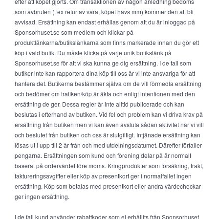
efter att köpet gjorts. Om transaktionen av någon anledning bedöms
som avbruten (t ex retur av vara, köpet hävs mm) kommer den att bli
avvisad. Ersättning kan endast erhållas genom att du är inloggad på
Sponsorhuset.se som medlem och klickar på
produktlänkarna/butikslänkarna som finns markerade innan du gör ett
köp i vald butik. Du måste klicka på varje unik butikslänk på
Sponsorhuset.se för att vi ska kunna ge dig ersättning. I de fall som
butiker inte kan rapportera dina köp till oss är vi inte ansvariga för att
hantera det. Butikerna bestämmer själva om de vill förmedla ersättning
och bedömer om trafiken/köp är äkta och enligt intentionen med den
ersättning de ger. Dessa regler är inte alltid publicerade och kan
beslutas i efterhand av butiken. Vid fel och problem kan vi driva krav på
ersättning från butiken men vi kan även avsluta sådan aktivitet när vi vill
och beslutet från butiken och oss är slutgiltigt. Intjänade ersättning kan
lösas ut i upp till 2 år från och med utdelningsdatumet. Därefter förfaller
pengarna. Ersättningen som kund och förening delar på är normalt
baserat på ordervärdet före moms. Kringprodukter som försäkring, frakt,
faktureringsavgifter eller köp av presentkort ger i normalfallet ingen
ersättning. Köp som betalas med presentkort eller andra värdecheckar
ger ingen ersättning.
I de fall kund använder rabattkoder som ej erhållits från Sponsorhuset