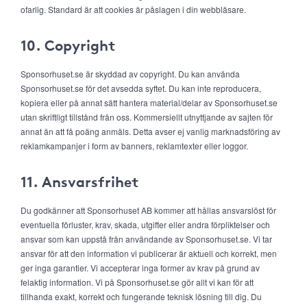
ofarlig. Standard är att cookies är påslagen i din webbläsare.
10. Copyright
Sponsorhuset.se är skyddad av copyright. Du kan använda
Sponsorhuset.se för det avsedda syftet. Du kan inte reproducera,
kopiera eller på annat sätt hantera material/delar av Sponsorhuset.se
utan skriftligt tillstånd från oss. Kommersiellt utnyttjande av sajten för
annat än att få poäng anmäls. Detta avser ej vanlig marknadsföring av
reklamkampanjer i form av banners, reklamtexter eller loggor.
11. Ansvarsfrihet
Du godkänner att Sponsorhuset AB kommer att hållas ansvarslöst för
eventuella förluster, krav, skada, utgifter eller andra förpliktelser och
ansvar som kan uppstå från användande av Sponsorhuset.se. Vi tar
ansvar för att den information vi publicerar är aktuell och korrekt, men
ger inga garantier. Vi accepterar inga former av krav på grund av
felaktig information. Vi på Sponsorhuset.se gör allt vi kan för att
tillhanda exakt, korrekt och fungerande teknisk lösning till dig. Du