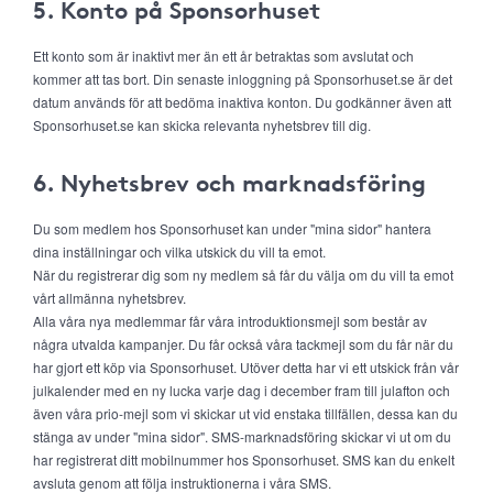
5. Konto på Sponsorhuset
Ett konto som är inaktivt mer än ett år betraktas som avslutat och
kommer att tas bort. Din senaste inloggning på Sponsorhuset.se är det
datum används för att bedöma inaktiva konton. Du godkänner även att
Sponsorhuset.se kan skicka relevanta nyhetsbrev till dig.
6. Nyhetsbrev och marknadsföring
Du som medlem hos Sponsorhuset kan under "mina sidor" hantera
dina inställningar och vilka utskick du vill ta emot.
När du registrerar dig som ny medlem så får du välja om du vill ta emot
vårt allmänna nyhetsbrev.
Alla våra nya medlemmar får våra introduktionsmejl som består av
några utvalda kampanjer. Du får också våra tackmejl som du får när du
har gjort ett köp via Sponsorhuset. Utöver detta har vi ett utskick från vår
julkalender med en ny lucka varje dag i december fram till julafton och
även våra prio-mejl som vi skickar ut vid enstaka tillfällen, dessa kan du
stänga av under "mina sidor". SMS-marknadsföring skickar vi ut om du
har registrerat ditt mobilnummer hos Sponsorhuset. SMS kan du enkelt
avsluta genom att följa instruktionerna i våra SMS.