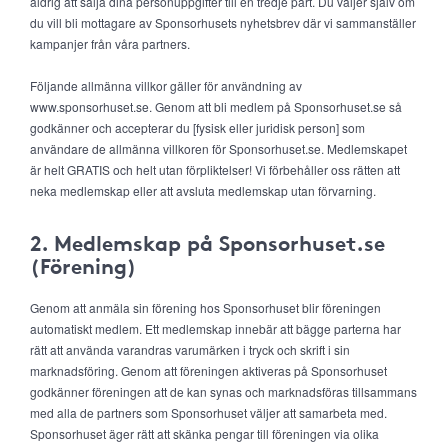
aldrig att sälja dina personuppgifter till en tredje part. Du väljer själv om
du vill bli mottagare av Sponsorhusets nyhetsbrev där vi sammanställer
kampanjer från våra partners.
Följande allmänna villkor gäller för användning av
www.sponsorhuset.se. Genom att bli medlem på Sponsorhuset.se så
godkänner och accepterar du [fysisk eller juridisk person] som
användare de allmänna villkoren för Sponsorhuset.se. Medlemskapet
är helt GRATIS och helt utan förpliktelser! Vi förbehåller oss rätten att
neka medlemskap eller att avsluta medlemskap utan förvarning.
2. Medlemskap på Sponsorhuset.se
(Förening)
Genom att anmäla sin förening hos Sponsorhuset blir föreningen
automatiskt medlem. Ett medlemskap innebär att bägge parterna har
rätt att använda varandras varumärken i tryck och skrift i sin
marknadsföring. Genom att föreningen aktiveras på Sponsorhuset
godkänner föreningen att de kan synas och marknadsföras tillsammans
med alla de partners som Sponsorhuset väljer att samarbeta med.
Sponsorhuset äger rätt att skänka pengar till föreningen via olika