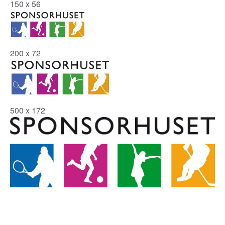
150 x 56
200 x 72
500 x 172