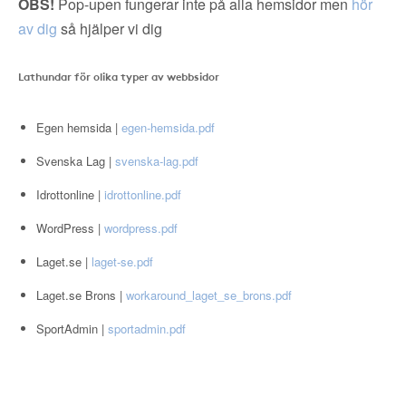
OBS!
Pop-upen fungerar inte på alla hemsidor men
hör
av dig
så hjälper vi dig
Lathundar för olika typer av webbsidor
Egen hemsida |
egen-hemsida.pdf
Svenska Lag |
svenska-lag.pdf
Idrottonline |
idrottonline.pdf
WordPress |
wordpress.pdf
Laget.se |
laget-se.pdf
Laget.se Brons |
workaround_laget_se_brons.pdf
SportAdmin |
sportadmin.pdf