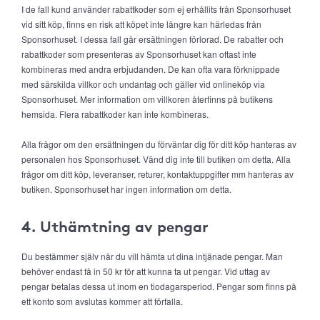
I de fall kund använder rabattkoder som ej erhållits från Sponsorhuset
vid sitt köp, finns en risk att köpet inte längre kan härledas från
Sponsorhuset. I dessa fall går ersättningen förlorad. De rabatter och
rabattkoder som presenteras av Sponsorhuset kan oftast inte
kombineras med andra erbjudanden. De kan ofta vara förknippade
med särskilda villkor och undantag och gäller vid onlineköp via
Sponsorhuset. Mer information om villkoren återfinns på butikens
hemsida. Flera rabattkoder kan inte kombineras.
Alla frågor om den ersättningen du förväntar dig för ditt köp hanteras av
personalen hos Sponsorhuset. Vänd dig inte till butiken om detta. Alla
frågor om ditt köp, leveranser, returer, kontaktuppgifter mm hanteras av
butiken. Sponsorhuset har ingen information om detta.
4. Uthämtning av pengar
Du bestämmer själv när du vill hämta ut dina intjänade pengar. Man
behöver endast få in 50 kr för att kunna ta ut pengar. Vid uttag av
pengar betalas dessa ut inom en tiodagarsperiod. Pengar som finns på
ett konto som avslutas kommer att förfalla.