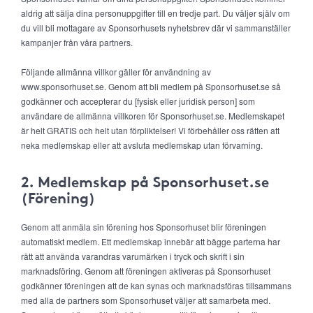
aldrig att sälja dina personuppgifter till en tredje part. Du väljer själv om
du vill bli mottagare av Sponsorhusets nyhetsbrev där vi sammanställer
kampanjer från våra partners.
Följande allmänna villkor gäller för användning av
www.sponsorhuset.se. Genom att bli medlem på Sponsorhuset.se så
godkänner och accepterar du [fysisk eller juridisk person] som
användare de allmänna villkoren för Sponsorhuset.se. Medlemskapet
är helt GRATIS och helt utan förpliktelser! Vi förbehåller oss rätten att
neka medlemskap eller att avsluta medlemskap utan förvarning.
2. Medlemskap på Sponsorhuset.se
(Förening)
Genom att anmäla sin förening hos Sponsorhuset blir föreningen
automatiskt medlem. Ett medlemskap innebär att bägge parterna har
rätt att använda varandras varumärken i tryck och skrift i sin
marknadsföring. Genom att föreningen aktiveras på Sponsorhuset
godkänner föreningen att de kan synas och marknadsföras tillsammans
med alla de partners som Sponsorhuset väljer att samarbeta med.