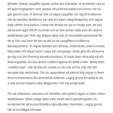
tjänster. Dessa uppgifter lagras under sex månader. Vi använder oss av
ett spårningssystem som skapar ett unikt transaktionsnummer när du
går genom oss. Vi lämnar inte ut några uppgifter om dig till butikerna
när du handlar. Butikerna har alla sin egen integritetspolicy och lagrar
data utifrån sina behov. I vissa fall länkas du via en tredje part, de kan
då se och lagra ditt IP-nummer och en del annan data som din dators
webbläsare ger ifrån sig. Någon data mer än transaktionsnummret får
de ej från oss men de kan ta del av de uppgifterna butikerna
återrapporterar. Vi lagrar detaljer om ditt köp, ordervärde, ordernummer,
tidpunkten för köpet samt i vissa fall varugrupp. Detta görs för att kunna
ge dig och din förening korrekt provision. Vi visar även dina köp på din
föreningssida. Du kan ändra inställningarna för detta under ”Mina sidor
-Inställningar”. Här ändrar du också om du inte vill ha mejl där ditt
senaste köp redovisas. Om du rapporterar ett saknat köp lagrar vi även
dina kommentarer tills ärendet är avklarat. Laglig grund för detta är att
vi ska kunna fullgöra våra åtaganden mot dig enligt avtal.
För att utvärdera, utveckla och förbättra vårt system lagrar vi även vilken
webbläsare, vilken slags dator eller mobil samt operativsystem du
använder för att kunna förbättra våra tjänster i framtiden. Laglig grund
här är berättigat intresse.