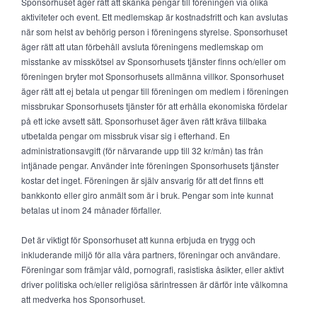
Sponsorhuset äger rätt att skänka pengar till föreningen via olika
aktiviteter och event. Ett medlemskap är kostnadsfritt och kan avslutas
när som helst av behörig person i föreningens styrelse. Sponsorhuset
äger rätt att utan förbehåll avsluta föreningens medlemskap om
misstanke av misskötsel av Sponsorhusets tjänster finns och/eller om
föreningen bryter mot Sponsorhusets allmänna villkor. Sponsorhuset
äger rätt att ej betala ut pengar till föreningen om medlem i föreningen
missbrukar Sponsorhusets tjänster för att erhålla ekonomiska fördelar
på ett icke avsett sätt. Sponsorhuset äger även rätt kräva tillbaka
utbetalda pengar om missbruk visar sig i efterhand. En
administrationsavgift (för närvarande upp till 32 kr/mån) tas från
intjänade pengar. Använder inte föreningen Sponsorhusets tjänster
kostar det inget. Föreningen är själv ansvarig för att det finns ett
bankkonto eller giro anmält som är i bruk. Pengar som inte kunnat
betalas ut inom 24 månader förfaller.
Det är viktigt för Sponsorhuset att kunna erbjuda en trygg och
inkluderande miljö för alla våra partners, föreningar och användare.
Föreningar som främjar våld, pornografi, rasistiska åsikter, eller aktivt
driver politiska och/eller religiösa särintressen är därför inte välkomna
att medverka hos Sponsorhuset.