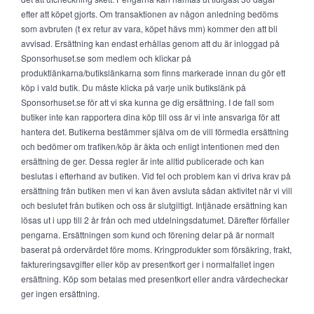
efter att köpet gjorts. Om transaktionen av någon anledning bedöms
som avbruten (t ex retur av vara, köpet hävs mm) kommer den att bli
avvisad. Ersättning kan endast erhållas genom att du är inloggad på
Sponsorhuset.se som medlem och klickar på
produktlänkarna/butikslänkarna som finns markerade innan du gör ett
köp i vald butik. Du måste klicka på varje unik butikslänk på
Sponsorhuset.se för att vi ska kunna ge dig ersättning. I de fall som
butiker inte kan rapportera dina köp till oss är vi inte ansvariga för att
hantera det. Butikerna bestämmer själva om de vill förmedla ersättning
och bedömer om trafiken/köp är äkta och enligt intentionen med den
ersättning de ger. Dessa regler är inte alltid publicerade och kan
beslutas i efterhand av butiken. Vid fel och problem kan vi driva krav på
ersättning från butiken men vi kan även avsluta sådan aktivitet när vi vill
och beslutet från butiken och oss är slutgiltigt. Intjänade ersättning kan
lösas ut i upp till 2 år från och med utdelningsdatumet. Därefter förfaller
pengarna. Ersättningen som kund och förening delar på är normalt
baserat på ordervärdet före moms. Kringprodukter som försäkring, frakt,
faktureringsavgifter eller köp av presentkort ger i normalfallet ingen
ersättning. Köp som betalas med presentkort eller andra värdecheckar
ger ingen ersättning.