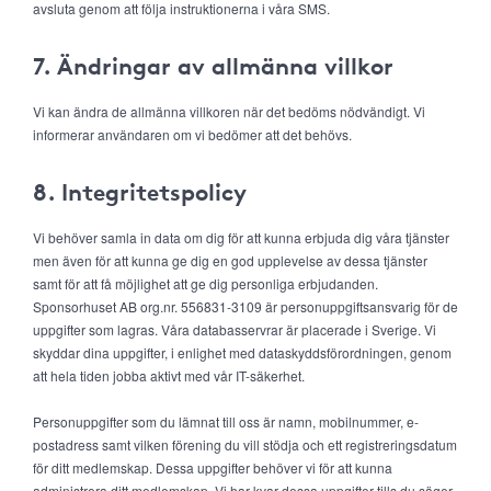
avsluta genom att följa instruktionerna i våra SMS.
7. Ändringar av allmänna villkor
Vi kan ändra de allmänna villkoren när det bedöms nödvändigt. Vi
informerar användaren om vi bedömer att det behövs.
8. Integritetspolicy
Vi behöver samla in data om dig för att kunna erbjuda dig våra tjänster
men även för att kunna ge dig en god upplevelse av dessa tjänster
samt för att få möjlighet att ge dig personliga erbjudanden.
Sponsorhuset AB org.nr. 556831-3109 är personuppgiftsansvarig för de
uppgifter som lagras. Våra databasservrar är placerade i Sverige. Vi
skyddar dina uppgifter, i enlighet med dataskyddsförordningen, genom
att hela tiden jobba aktivt med vår IT-säkerhet.
Personuppgifter som du lämnat till oss är namn, mobilnummer, e-
postadress samt vilken förening du vill stödja och ett registreringsdatum
för ditt medlemskap. Dessa uppgifter behöver vi för att kunna
administrera ditt medlemskap. Vi har kvar dessa uppgifter tills du säger