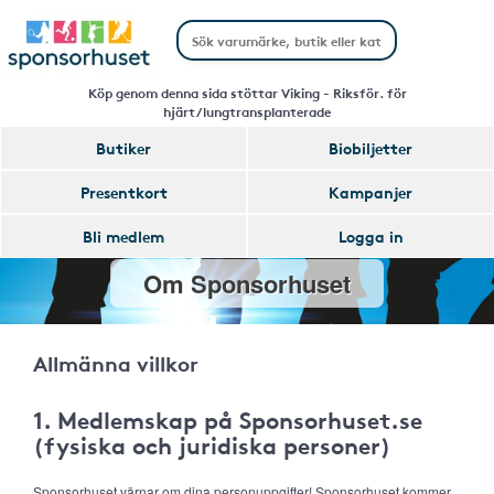
Köp genom denna sida stöttar Viking - Riksför. för
hjärt/lungtransplanterade
Butiker
Biobiljetter
Presentkort
Kampanjer
Bli medlem
Logga in
Om Sponsorhuset
Allmänna villkor
1. Medlemskap på Sponsorhuset.se
(fysiska och juridiska personer)
Sponsorhuset värnar om dina personuppgifter! Sponsorhuset kommer