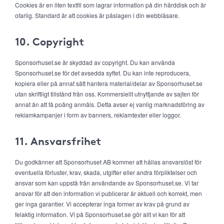
Cookies är en liten textfil som lagrar information på din hårddisk och är
ofarlig. Standard är att cookies är påslagen i din webbläsare.
10. Copyright
Sponsorhuset.se är skyddad av copyright. Du kan använda
Sponsorhuset.se för det avsedda syftet. Du kan inte reproducera,
kopiera eller på annat sätt hantera material/delar av Sponsorhuset.se
utan skriftligt tillstånd från oss. Kommersiellt utnyttjande av sajten för
annat än att få poäng anmäls. Detta avser ej vanlig marknadsföring av
reklamkampanjer i form av banners, reklamtexter eller loggor.
11. Ansvarsfrihet
Du godkänner att Sponsorhuset AB kommer att hållas ansvarslöst för
eventuella förluster, krav, skada, utgifter eller andra förpliktelser och
ansvar som kan uppstå från användande av Sponsorhuset.se. Vi tar
ansvar för att den information vi publicerar är aktuell och korrekt, men
ger inga garantier. Vi accepterar inga former av krav på grund av
felaktig information. Vi på Sponsorhuset.se gör allt vi kan för att