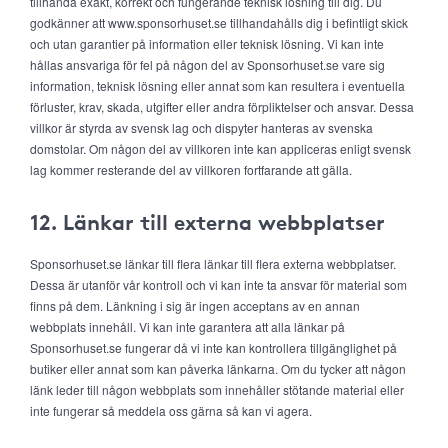
tillhanda exakt, korrekt och fungerande teknisk lösning till dig. Du
godkänner att www.sponsorhuset.se tillhandahålls dig i befintligt skick
och utan garantier på information eller teknisk lösning. Vi kan inte
hållas ansvariga för fel på någon del av Sponsorhuset.se vare sig
information, teknisk lösning eller annat som kan resultera i eventuella
förluster, krav, skada, utgifter eller andra förpliktelser och ansvar. Dessa
villkor är styrda av svensk lag och dispyter hanteras av svenska
domstolar. Om någon del av villkoren inte kan appliceras enligt svensk
lag kommer resterande del av villkoren fortfarande att gälla.
12. Länkar till externa webbplatser
Sponsorhuset.se länkar till flera länkar till flera externa webbplatser.
Dessa är utanför vår kontroll och vi kan inte ta ansvar för material som
finns på dem. Länkning i sig är ingen acceptans av en annan
webbplats innehåll. Vi kan inte garantera att alla länkar på
Sponsorhuset.se fungerar då vi inte kan kontrollera tillgänglighet på
butiker eller annat som kan påverka länkarna. Om du tycker att någon
länk leder till någon webbplats som innehåller stötande material eller
inte fungerar så meddela oss gärna så kan vi agera.