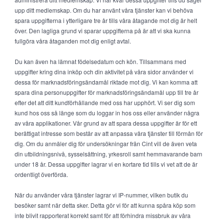
upp ditt medlemskap. Om du har använt våra tjänster kan vi behöva
spara uppgifterna i ytterligare tre år tills våra åtagande mot dig är helt
över. Den lagliga grund vi sparar uppgifterna på är att vi ska kunna
fullgöra våra åtaganden mot dig enligt avtal.
Du kan även ha lämnat födelsedatum och kön. Tillsammans med
uppgifter kring dina inköp och din aktivitet på våra sidor använder vi
dessa för marknadsföringsändamål riktade mot dig. Vi kan komma att
spara dina personuppgifter för marknadsföringsändamål upp till tre år
efter det att ditt kundförhållande med oss har upphört. Vi ser dig som
kund hos oss så länge som du loggar in hos oss eller använder några
av våra applikationer. Vår grund av att spara dessa uppgifter är för ett
berättigat intresse som består av att anpassa våra tjänster till förmån för
dig. Om du anmäler dig för undersökningar från Cint vill de även veta
din utbildningsnivå, sysselsättning, yrkesroll samt hemmavarande barn
under 18 år. Dessa uppgifter lagrar vi en kortare tid tills vi vet att de är
ordentligt överförda.
När du använder våra tjänster lagrar vi IP-nummer, vilken butik du
besöker samt när detta sker. Detta gör vi för att kunna spåra köp som
inte blivit rapporterat korrekt samt för att förhindra missbruk av våra