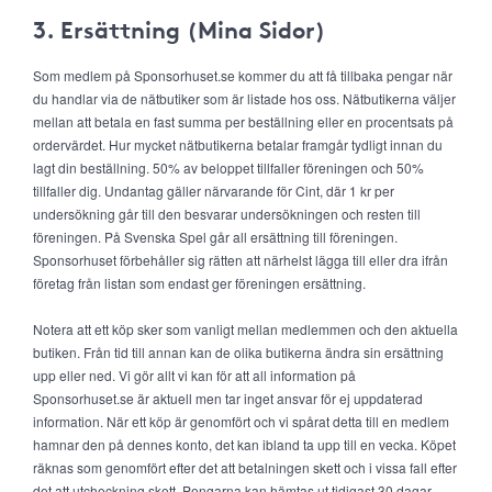
3. Ersättning (Mina Sidor)
Som medlem på Sponsorhuset.se kommer du att få tillbaka pengar när
du handlar via de nätbutiker som är listade hos oss. Nätbutikerna väljer
mellan att betala en fast summa per beställning eller en procentsats på
ordervärdet. Hur mycket nätbutikerna betalar framgår tydligt innan du
lagt din beställning. 50% av beloppet tillfaller föreningen och 50%
tillfaller dig. Undantag gäller närvarande för Cint, där 1 kr per
undersökning går till den besvarar undersökningen och resten till
föreningen. På Svenska Spel går all ersättning till föreningen.
Sponsorhuset förbehåller sig rätten att närhelst lägga till eller dra ifrån
företag från listan som endast ger föreningen ersättning.
Notera att ett köp sker som vanligt mellan medlemmen och den aktuella
butiken. Från tid till annan kan de olika butikerna ändra sin ersättning
upp eller ned. Vi gör allt vi kan för att all information på
Sponsorhuset.se är aktuell men tar inget ansvar för ej uppdaterad
information. När ett köp är genomfört och vi spårat detta till en medlem
hamnar den på dennes konto, det kan ibland ta upp till en vecka. Köpet
räknas som genomfört efter det att betalningen skett och i vissa fall efter
det att utcheckning skett. Pengarna kan hämtas ut tidigast 30 dagar