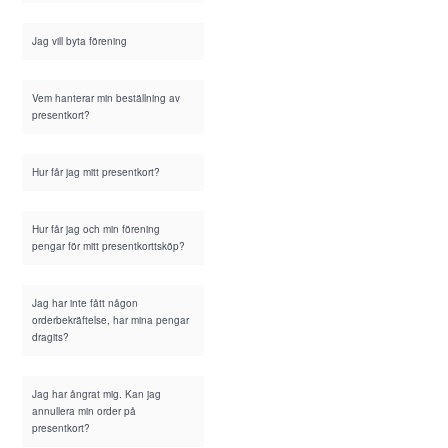
Jag vill byta förening
Vem hanterar min beställning av
presentkort?
Hur får jag mitt presentkort?
Hur får jag och min förening
pengar för mitt presentkorttsköp?
Jag har inte fått någon
orderbekräftelse, har mina pengar
dragits?
Jag har ångrat mig. Kan jag
annullera min order på
presentkort?