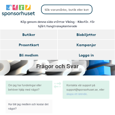
Köp genom denna sida stöttar Viking - Riksför. för
hjärt/lungtransplanterade
Butiker
Biobiljetter
Presentkort
Kampanjer
Bli medlem
Logga in
Frågor och Svar
Om jag har funderingar eller
Kontakta vår support på
behöver hjälp med något?
support@sponsorhuset.se, eller
skapa ett ärende
.
Hur blir jag medlem och kostar det
något?