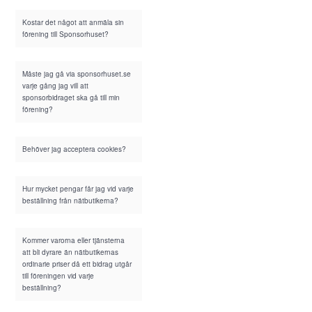
Kostar det något att anmäla sin
förening till Sponsorhuset?
Måste jag gå via sponsorhuset.se
varje gång jag vill att
sponsorbidraget ska gå till min
förening?
Behöver jag acceptera cookies?
Hur mycket pengar får jag vid varje
beställning från nätbutikerna?
Kommer varorna eller tjänsterna
att bli dyrare än nätbutikernas
ordinarie priser då ett bidrag utgår
till föreningen vid varje
beställning?