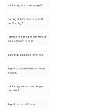
När kan jag ta ut mina pengar?
Kan jag skänka mina pengar till
min förening?
Hur lång tid har jag på mig att ta ut
mina intjänade pengar?
Saknar du ersättning för ett köp?
Jag vill byta mailadress och ändra
lösenord
Hur kan jag se när mina pengar
"förfaller"?
Jag vill radera mitt konto