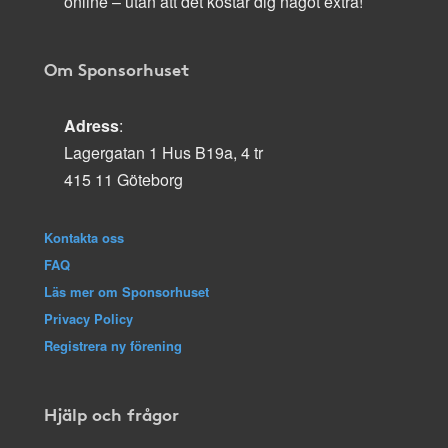
online – utan att det kostar dig något extra!
Om Sponsorhuset
Adress
:
Lagergatan 1 Hus B19a, 4 tr
415 11 Göteborg
Kontakta oss
FAQ
Läs mer om Sponsorhuset
Privacy Policy
Registrera ny förening
Hjälp och frågor