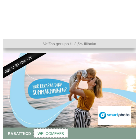
VetZoo ger upp till 3,5% tillbaka
Går ut 31 dec -26
RABATTKOD
WELCOMEAFS