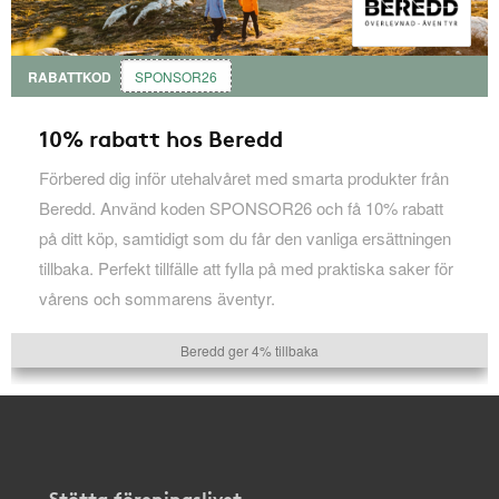
RABATTKOD
SPONSOR26
10% rabatt hos Beredd
Förbered dig inför utehalvåret med smarta produkter från
Beredd. Använd koden SPONSOR26 och få 10% rabatt
på ditt köp, samtidigt som du får den vanliga ersättningen
tillbaka. Perfekt tillfälle att fylla på med praktiska saker för
vårens och sommarens äventyr.
Beredd ger 4% tillbaka
Stötta föreningslivet