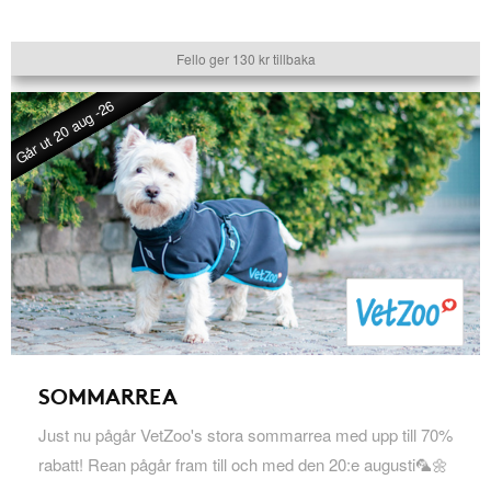
Fello ger 130 kr tillbaka
Går ut 20 aug -26
SOMMARREA
Just nu pågår VetZoo's stora sommarrea med upp till 70%
rabatt! Rean pågår fram till och med den 20:e augusti🦜🌼