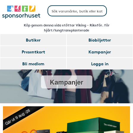
Köp genom denna sida stöttar Viking - Riksför. för
hjärt/lungtransplanterade
Butiker
Biobiljetter
Presentkort
Kampanjer
Bli medlem
Logga in
Kampanjer
Går ut 9 aug -26