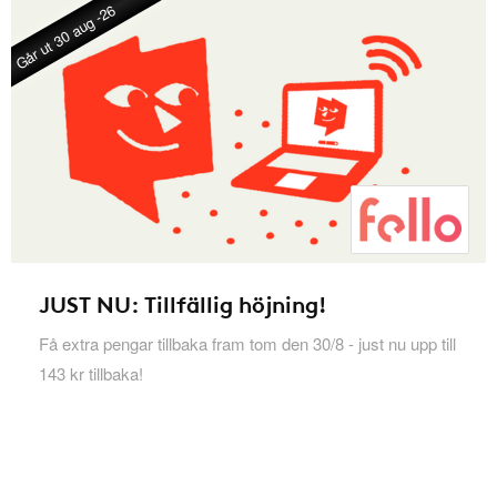
Går ut 30 aug -26
JUST NU: Tillfällig höjning!
Få extra pengar tillbaka fram tom den 30/8 - just nu upp till
143 kr tillbaka!