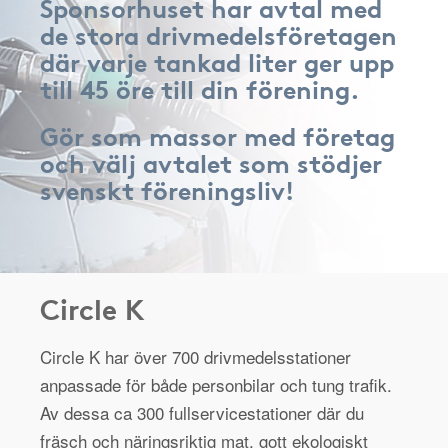
Sponsorhuset har avtal med
de stora drivmedelsföretagen
där varje tankad liter ger upp
till 45 öre till din förening.
Gör som massor med företag
och välj avtalet som stödjer
svenskt föreningsliv!
Circle K
Circle K har över 700 drivmedelsstationer
anpassade för både personbilar och tung trafik.
Av dessa ca 300 fullservicestationer där du
fräsch och näringsriktig mat, gott ekologiskt