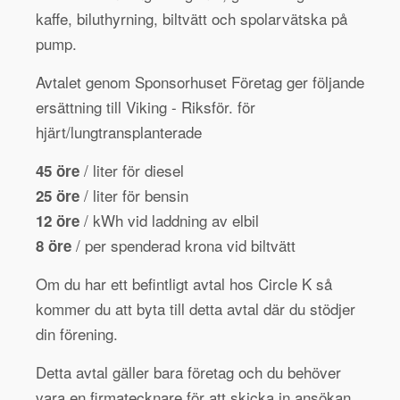
kaffe, biluthyrning, biltvätt och spolarvätska på
pump.
Avtalet genom Sponsorhuset Företag ger följande
ersättning till Viking - Riksför. för
hjärt/lungtransplanterade
/ liter för diesel
45 öre
/ liter för bensin
25 öre
/ kWh vid laddning av elbil
12 öre
/ per spenderad krona vid biltvätt
8 öre
Om du har ett befintligt avtal hos Circle K så
kommer du att byta till detta avtal där du stödjer
din förening.
Detta avtal gäller bara företag och du behöver
vara en firmatecknare för att skicka in ansökan