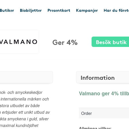
Butiker
Biobiljetter
Presentkort
Kampanjer
Har du före
Ger 4%
Besök butik
Information
lock- och smyckeskedjor
Valmano ger 4% till
 internationella märken och
 stora utbudet av både
erbjuder ett unikt utbud av
Order
kta smyckena i guld, silver
 maximal kundnöjdhet
Allmänna villkor
: