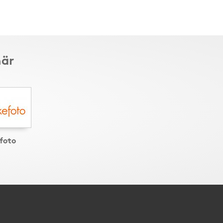
här
foto