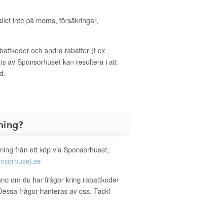
allet inte på moms, försäkringar,
ttkoder och andra rabatter (t ex
s av Sponsorhuset kan resultera i att
d.
ning?
ning från ett köp via Sponsorhuset,
nsorhuset.se
ano om du har frågor kring rabattkoder
. Dessa frågor hanteras av oss. Tack!