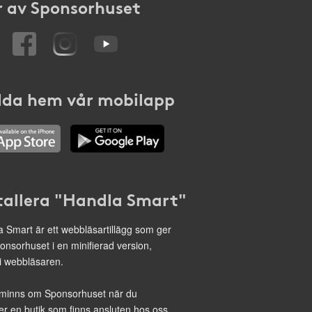
 av Sponsorhuset
da hem vår mobilapp
tallera "Handla Smart"
 Smart är ett webbläsartillägg som ger
onsorhuset i en minifierad version,
 i webbläsaren.
minns om Sponsorhuset när du
r en butik som finns ansluten hos oss.