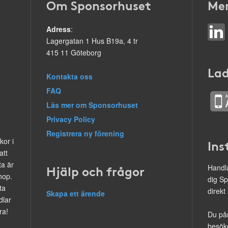
Om Sponsorhuset
Mer
Adress
:
Lagergatan 1 Hus B19a, 4 tr
415 11 Göteborg
Lad
Kontakta oss
FAQ
Läs mer om Sponsorhuset
Privacy Policy
Registrera ny förening
kor i
Ins
att
ta är
Hjälp och frågor
Handla
hop.
dig Sp
ta
direkt
Skapa ett ärende
dlar
ra!
Du på
besöke