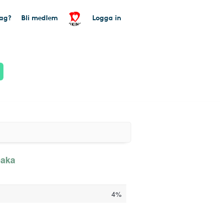
tag?
Bli medlem
Logga in
baka
4%