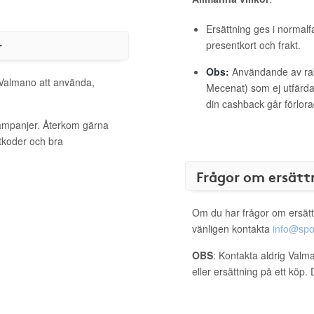
Ersättning ges i normalf
r
presentkort och frakt.
Obs:
Användande av raba
l Valmano att använda,
Mecenat) som ej utfärdat
din cashback går förlora
kampanjer. Återkom gärna
ttkoder och bra
Frågor om ersätt
Om du har frågor om ersätt
vänligen kontakta
info@spo
OBS
: Kontakta aldrig Valm
eller ersättning på ett köp