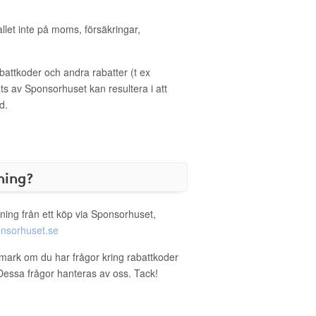
allet inte på moms, försäkringar,
ttkoder och andra rabatter (t ex
s av Sponsorhuset kan resultera i att
d.
ning?
ning från ett köp via Sponsorhuset,
nsorhuset.se
amark om du har frågor kring rabattkoder
. Dessa frågor hanteras av oss. Tack!