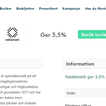
Butiker
Biobiljetter
Presentkort
Kampanjer
Har du före
Ger 3,5%
Besök buti
Information
 är specialiserade på att
Valdamark ger 3,5% 
örseglingsmaskiner,
ningar och högkvalitativa
. Vi grundades 1977 och har
Order
l en ledare inom
bba tjänster och trofasta
Allmänna villkor
: