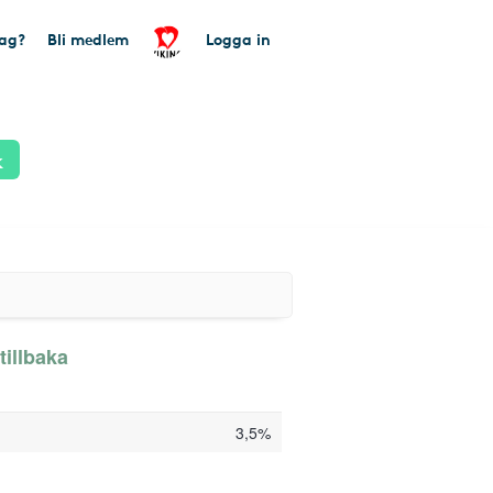
tag?
Bli medlem
Logga in
k
tillbaka
3,5%