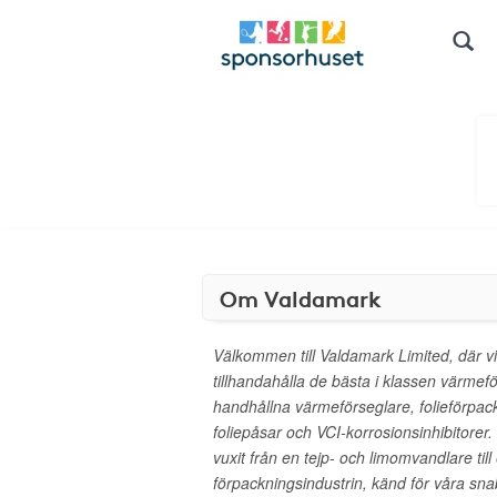
Om Valdamark
Välkommen till Valdamark Limited, där vi
tillhandahålla de bästa i klassen värmef
handhållna värmeförseglare, folieförpack
foliepåsar och VCI-korrosionsinhibitorer
vuxit från en tejp- och limomvandlare til
förpackningsindustrin, känd för våra sna