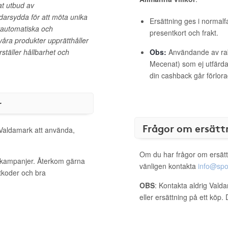
at utbud av
arsydda för att möta unika
Ersättning ges i normalf
lvautomatiska och
presentkort och frakt.
våra produkter upprätthåller
rställer hållbarhet och
Obs:
Användande av raba
Mecenat) som ej utfärdat
din cashback går förlora
r
Frågor om ersätt
 Valdamark att använda,
Om du har frågor om ersätt
a kampanjer. Återkom gärna
vänligen kontakta
info@spo
ttkoder och bra
OBS
: Kontakta aldrig Vald
eller ersättning på ett köp