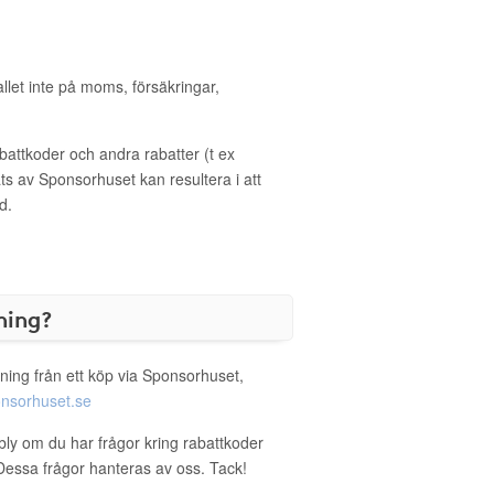
allet inte på moms, försäkringar,
ttkoder och andra rabatter (t ex
s av Sponsorhuset kan resultera i att
d.
ning?
ning från ett köp via Sponsorhuset,
nsorhuset.se
rbly om du har frågor kring rabattkoder
. Dessa frågor hanteras av oss. Tack!