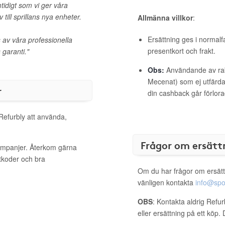
tidigt som vi ger våra
v till sprillans nya enheter.
Allmänna villkor
:
Ersättning ges i normalf
 av våra professionella
presentkort och frakt.
garanti."
Obs:
Användande av raba
Mecenat) som ej utfärdat
r
din cashback går förlora
 Refurbly att använda,
Frågor om ersätt
kampanjer. Återkom gärna
ttkoder och bra
Om du har frågor om ersätt
vänligen kontakta
info@spo
OBS
: Kontakta aldrig Refu
eller ersättning på ett köp