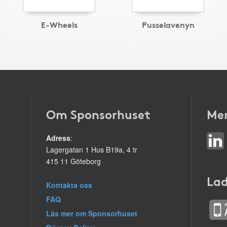
E-Wheels
Pusselavenyn
Om Sponsorhuset
Mer
Adress
:
Lagergatan 1 Hus B19a, 4 tr
415 11 Göteborg
Lad
Kontakta oss
FAQ
Läs mer om Sponsorhuset