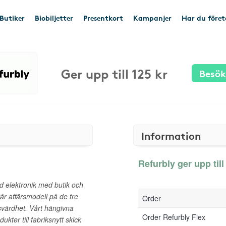
Butiker
Biobiljetter
Presentkort
Kampanjer
Har du före
Ger upp till 125 kr
Besök
Information
Refurbly ger upp till
d elektronik med butik och
år affärsmodell på de tre
Order
isvärdhet. Vårt hängivna
Order Refurbly Flex
kter till fabriksnytt skick