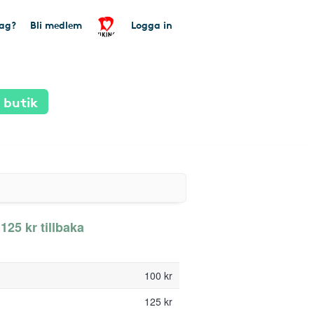
tag?
Bli medlem
Logga in
 butik
 125 kr tillbaka
100 kr
125 kr