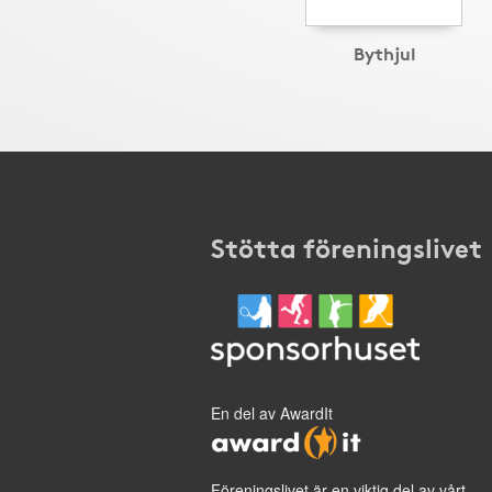
Bythjul
Stötta föreningslivet
En del av AwardIt
Föreningslivet är en viktig del av vårt