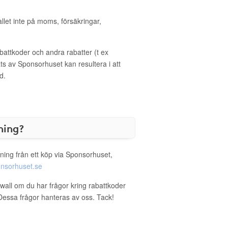
allet inte på moms, försäkringar,
ttkoder och andra rabatter (t ex
s av Sponsorhuset kan resultera i att
d.
ning?
ning från ett köp via Sponsorhuset,
nsorhuset.se
owall om du har frågor kring rabattkoder
. Dessa frågor hanteras av oss. Tack!