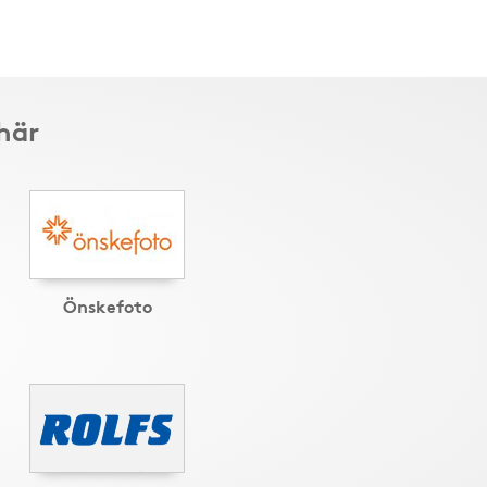
här
Önskefoto