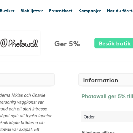
Butiker
Biobiljetter
Presentkort
Kampanjer
Har du före
Ger 5%
Besök butik
Information
öderna Niklas och Charlie
Photowall ger 5% til
personlig väggkonst var
nd och ett stort intresse
ågot nytt: att trycka tapeter
Order
teknik köpte bröderna sin
towall var skapat. Ett
Allmänna villkor
: