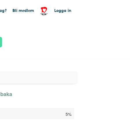
tag?
Bli medlem
Logga in
lbaka
5%