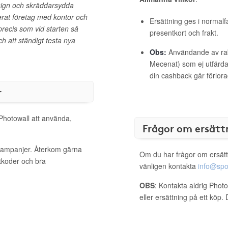
design och skräddarsydda
lerat företag med kontor och
Ersättning ges i normalf
recis som vid starten så
presentkort och frakt.
ch att ständigt testa nya
Obs:
Användande av raba
Mecenat) som ej utfärdat
din cashback går förlora
r
 Photowall att använda,
Frågor om ersätt
 kampanjer. Återkom gärna
Om du har frågor om ersätt
ttkoder och bra
vänligen kontakta
info@spo
OBS
: Kontakta aldrig Phot
eller ersättning på ett köp