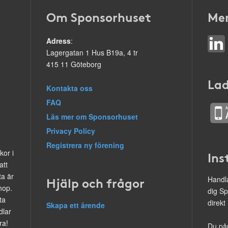
Om Sponsorhuset
Mer
Adress
:
Lagergatan 1 Hus B19a, 4 tr
415 11 Göteborg
Lad
Kontakta oss
FAQ
Läs mer om Sponsorhuset
Privacy Policy
Registrera ny förening
kor i
Ins
att
ta är
Hjälp och frågor
Handla
hop.
dig Sp
ta
direkt
Skapa ett ärende
dlar
ra!
Du på