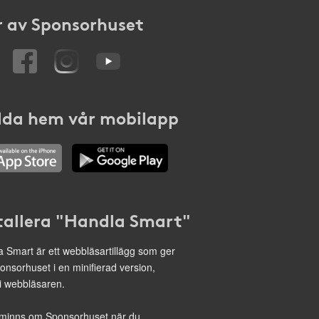
 av Sponsorhuset
da hem vår mobilapp
tallera "Handla Smart"
 Smart är ett webbläsartillägg som ger
onsorhuset i en minifierad version,
 i webbläsaren.
minns om Sponsorhuset när du