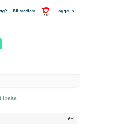
tag?
Bli medlem
Logga in
illbaka
6%