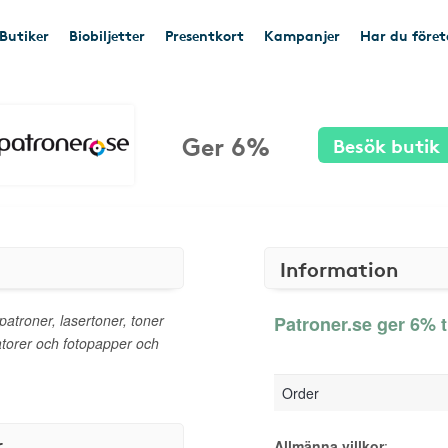
Butiker
Biobiljetter
Presentkort
Kampanjer
Har du före
Ger 6%
Besök butik
Information
patroner, lasertoner, toner
Patroner.se ger 6% t
piatorer och fotopapper och
Order
r
Allmänna villkor
: