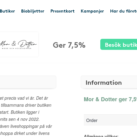
Butiker
Biobiljetter
Presentkort
Kampanjer
Har du före
Ger 7,5%
Besök buti
Information
t precis vad vi är. Det är
Mor & Dotter ger 7,5
illsammans driver butiken
art. Butiken ligger i
nits sen 4 nov 2022.
Order
även liveshoppingar på vår
hoppa dirket under livens
Allmänna villkor
: