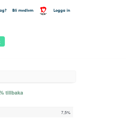
tag?
Bli medlem
Logga in
k
% tillbaka
7,5%