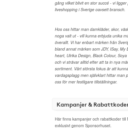
gång vilket blivit en stor succé - vi ligger
liveshopping i Sverige oavsett bransch.
Hos oss hittar man damkläder, skor, vä
noga valt ut - vill kunna erbjuda unika 
överallt. Vi har enbart märken från Sver
bland annat märken som JDY, ISay, My E
heart, Ulrika Design, Black Colour, Soy
och vi strävar alltid efter att ta in nya 
sortiment. Vårt största fokus är att kunn
vardagsplagg men självklart hittar man p
oss för mer festligare tillställningar.
Kampanjer & Rabattkode
Här finns kampanjer och rabattkoder till
exklusivt genom Sponsorhuset.