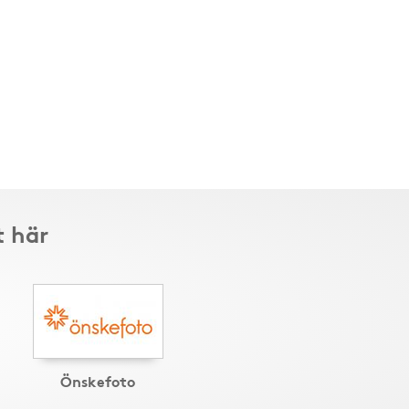
t här
Önskefoto