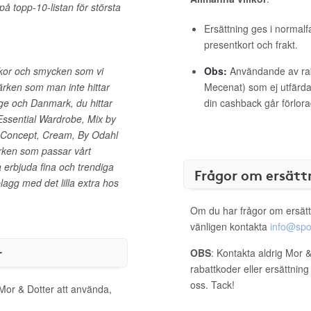
 på topp-10-listan för största
Ersättning ges i normalf
presentkort och frakt.
skor och smycken som vi
Obs:
Användande av raba
märken som man inte hittar
Mecenat) som ej utfärdat
ige och Danmark, du hittar
din cashback går förlora
ssential Wardrobe, Mix by
a Concept, Cream, By Odahl
märken som passar vårt
a erbjuda fina och trendiga
Frågor om ersätt
lagg med det lilla extra hos
Om du har frågor om ersätt
vänligen kontakta
info@spo
r
OBS
: Kontakta aldrig Mor 
rabattkoder eller ersättnin
oss. Tack!
 Mor & Dotter att använda,