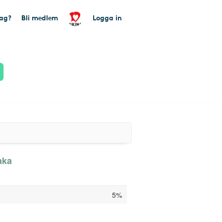
tag?
Bli medlem
Logga in
aka
5%