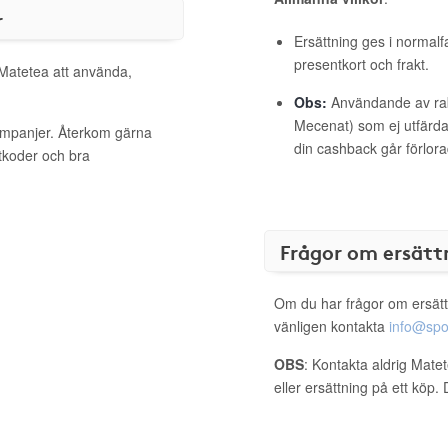
r
Ersättning ges i normalf
presentkort och frakt.
 Matetea att använda,
Obs:
Användande av raba
Mecenat) som ej utfärdat
kampanjer. Återkom gärna
din cashback går förlora
ttkoder och bra
Frågor om ersätt
Om du har frågor om ersätt
vänligen kontakta
info@spo
OBS
: Kontakta aldrig Mate
eller ersättning på ett köp