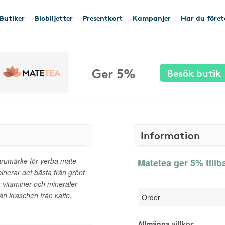
Butiker
Biobiljetter
Presentkort
Kampanjer
Har du före
Ger 5%
Besök butik
Information
rumärke för yerba mate –
Matetea ger 5% tillb
nerar det bästa från grönt
ga vitaminer och mineraler
an kraschen från kaffe.
Order
Allmänna villkor
: