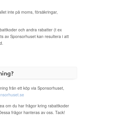
allet inte på moms, försäkringar,
ttkoder och andra rabatter (t ex
s av Sponsorhuset kan resultera i att
d.
ning?
ning från ett köp via Sponsorhuset,
nsorhuset.se
tea om du har frågor kring rabattkoder
. Dessa frågor hanteras av oss. Tack!