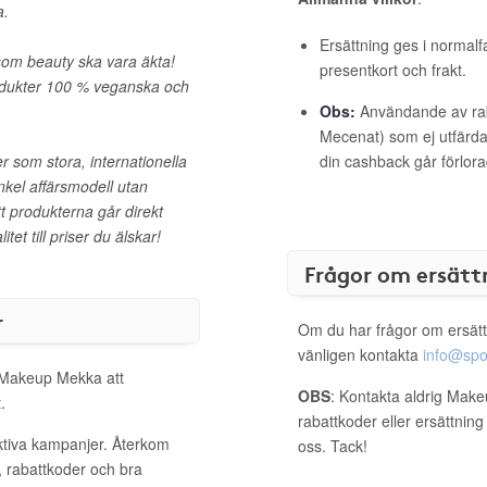
a.
Ersättning ges i normalf
rsom beauty ska vara äkta!
presentkort och frakt.
produkter 100 % veganska och
Obs:
Användande av raba
Mecenat) som ej utfärdat
r som stora, internationella
din cashback går förlora
kel affärsmodell utan
t produkterna går direkt
itet till priser du älskar!
Frågor om ersätt
r
Om du har frågor om ersätt
vänligen kontakta
info@spo
l Makeup Mekka att
OBS
: Kontakta aldrig Mak
.
rabattkoder eller ersättnin
ktiva kampanjer. Återkom
oss. Tack!
, rabattkoder och bra