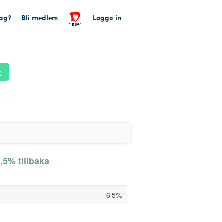
tag?
Bli medlem
Logga in
k
5% tillbaka
6,5%