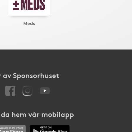
Meds
 av Sponsorhuset
da hem vår mobilapp