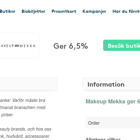
Butiker
Biobiljetter
Presentkort
Kampanjer
Har du före
Ger 6,5%
Besök buti
Information
nke: Varför måste bra
Makeup Mekka ger 6,
 utmanat branschen med
 priser.
Order
beauty brands, och hos oss
ink, hudvård, accessoarer
Allmänna villkor
: