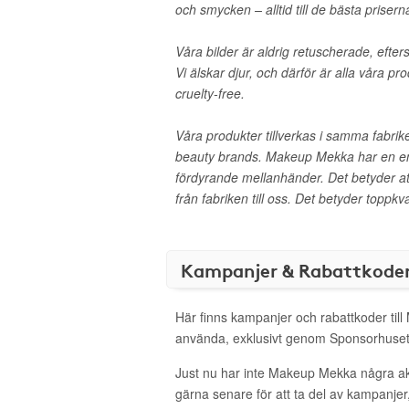
och smycken – alltid till de bästa prisern
Våra bilder är aldrig retuscherade, efte
Vi älskar djur, och därför är alla våra 
cruelty-free.
Våra produkter tillverkas i samma fabrike
beauty brands. Makeup Mekka har en en
fördyrande mellanhänder. Det betyder at
från fabriken till oss. Det betyder toppkval
Kampanjer & Rabattkode
Här finns kampanjer och rabattkoder til
använda, exklusivt genom Sponsorhuset
Just nu har inte Makeup Mekka några a
gärna senare för att ta del av kampanjer