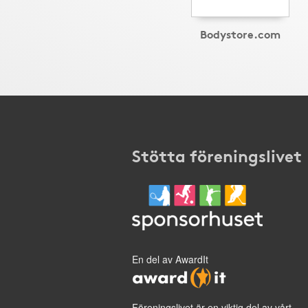
Bodystore.com
Stötta föreningslivet
En del av AwardIt
Föreningslivet är en viktig del av vårt