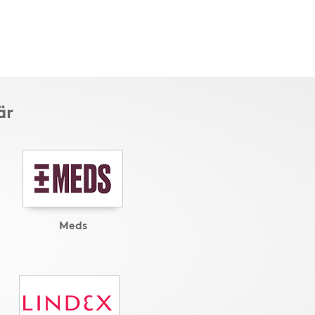
är
Meds