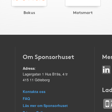
Bokus
Matsmart
Om Sponsorhuset
Mer
Adress
:
Lagergatan 1 Hus B19a, 4 tr
415 11 Göteborg
Lad
Kontakta oss
FAQ
Läs mer om Sponsorhuset