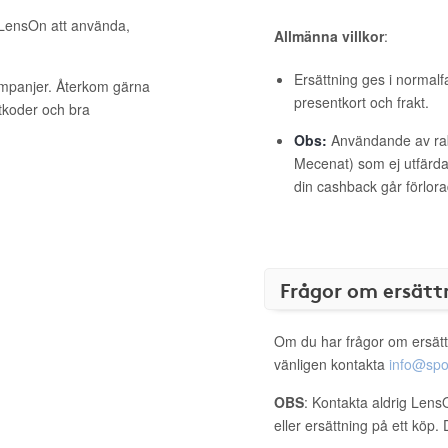
l LensOn att använda,
Allmänna villkor
:
Ersättning ges i normalf
ampanjer. Återkom gärna
presentkort och frakt.
ttkoder och bra
Obs:
Användande av raba
Mecenat) som ej utfärdat
din cashback går förlora
Frågor om ersätt
Om du har frågor om ersätt
vänligen kontakta
info@spo
OBS
: Kontakta aldrig Lens
eller ersättning på ett köp