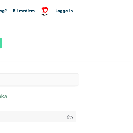
tag?
Bli medlem
Logga in
aka
2%