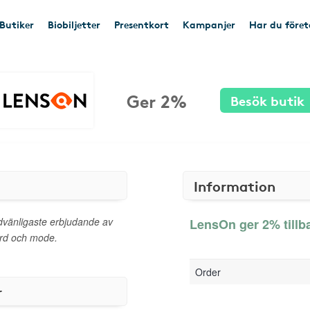
Butiker
Biobiljetter
Presentkort
Kampanjer
Har du före
Ger 2%
Besök butik
Information
dvänligaste erbjudande av
LensOn ger 2% tillb
ård och mode.
Order
r