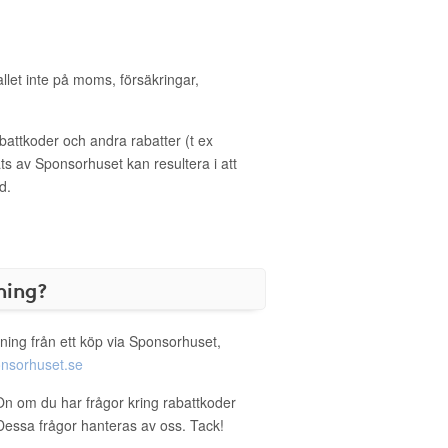
allet inte på moms, försäkringar,
ttkoder och andra rabatter (t ex
s av Sponsorhuset kan resultera i att
d.
ning?
ning från ett köp via Sponsorhuset,
nsorhuset.se
On om du har frågor kring rabattkoder
. Dessa frågor hanteras av oss. Tack!