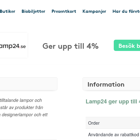
Butiker
Biobiljetter
Presentkort
Kampanjer
Har du före
Ger upp till 4%
Besök b
Information
illtalande lampor och
Lamp24 ger upp till 
estår av produkter från
a designerlampor och ett
Order
Användande av rabattkod