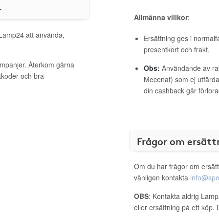
r
Allmänna villkor
:
l Lamp24 att använda,
Ersättning ges i normalf
presentkort och frakt.
ampanjer. Återkom gärna
Obs:
Användande av raba
ttkoder och bra
Mecenat) som ej utfärdat
din cashback går förlora
Frågor om ersätt
Om du har frågor om ersätt
vänligen kontakta
info@spo
OBS
: Kontakta aldrig Lamp
eller ersättning på ett köp