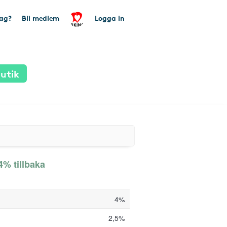
tag?
Bli medlem
Logga in
utik
4% tillbaka
4%
2,5%