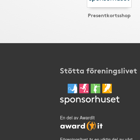
Presentkortsshop
Stötta föreningslivet
En del av AwardIt
Föreningslivet är en viktig del av vårt