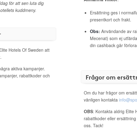
ag för att sen luta dig
 hotellets kuddmeny.
Ersättning ges i normalf
presentkort och frakt.
Obs:
Användande av raba
r
Mecenat) som ej utfärdat
din cashback går förlora
Elite Hotels Of Sweden att
.
några aktiva kampanjer.
kampanjer, rabattkoder och
Frågor om ersätt
Om du har frågor om ersätt
vänligen kontakta
info@spo
OBS
: Kontakta aldrig Elit
rabattkoder eller ersättnin
oss. Tack!