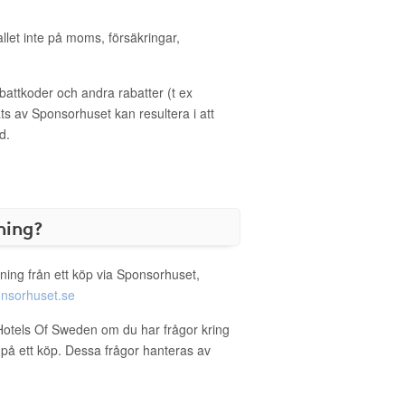
allet inte på moms, försäkringar,
ttkoder och andra rabatter (t ex
s av Sponsorhuset kan resultera i att
d.
ning?
ning från ett köp via Sponsorhuset,
nsorhuset.se
e Hotels Of Sweden om du har frågor kring
g på ett köp. Dessa frågor hanteras av