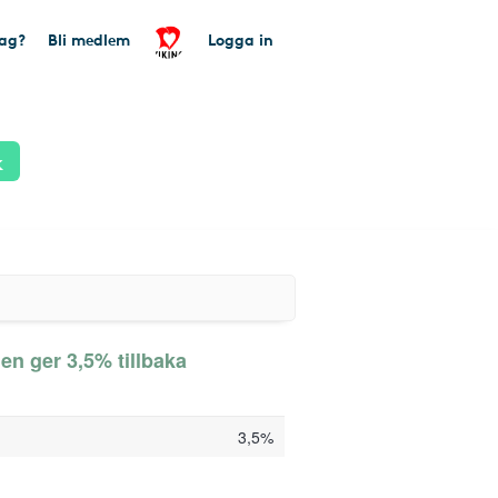
tag?
Bli medlem
Logga in
k
en ger 3,5% tillbaka
3,5%