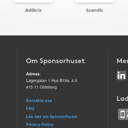
Adlibris
Scandic
Om Sponsorhuset
Mer
Adress
:
Lagergatan 1 Hus B19a, 4 tr
415 11 Göteborg
Lad
Kontakta oss
FAQ
Läs mer om Sponsorhuset
Privacy Policy