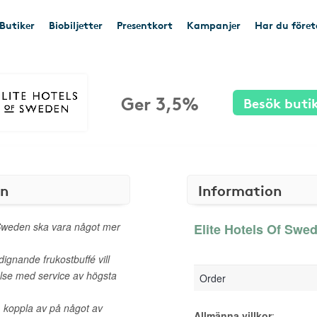
Butiker
Biobiljetter
Presentkort
Kampanjer
Har du före
Ger 3,5%
Besök buti
en
Information
 Sweden ska vara något mer
Elite Hotels Of Swed
ignande frukostbuffé vill
else med service av högsta
Order
, koppla av på något av
Allmänna villkor
: