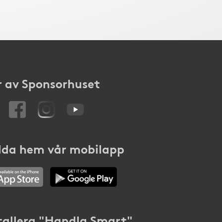
 av Sponsorhuset
da hem vår mobilapp
tallera "Handla Smart"