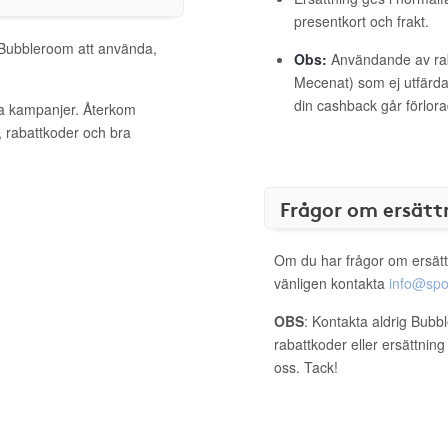
presentkort och frakt.
l Bubbleroom att använda,
Obs:
Användande av raba
Mecenat) som ej utfärdat
din cashback går förlora
va kampanjer. Återkom
, rabattkoder och bra
Frågor om ersätt
Om du har frågor om ersätt
vänligen kontakta
info@spo
OBS
: Kontakta aldrig Bubb
rabattkoder eller ersättnin
oss. Tack!