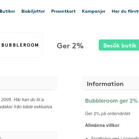
Butiker
Biobiljetter
Presentkort
Kampanjer
Har du före
Ger 2%
Besök butik
Information
 2005. Här kan du bl.a.
Bubbleroom ger 2% t
 väskor från både exklusiva
Ger 2% på ordervärdet
Allmänna villkor
:
r
Ersättning ges i normalf