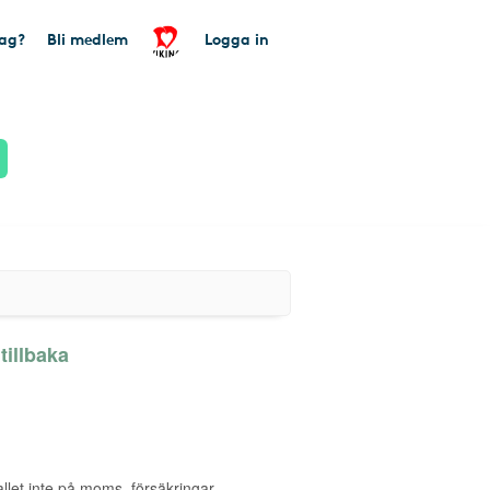
tag?
Bli medlem
Logga in
illbaka
allet inte på moms, försäkringar,