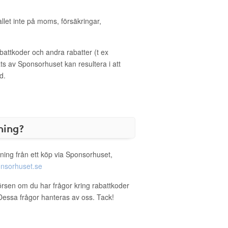
allet inte på moms, försäkringar,
ttkoder och andra rabatter (t ex
s av Sponsorhuset kan resultera i att
d.
ning?
ning från ett köp via Sponsorhuset,
nsorhuset.se
örsen om du har frågor kring rabattkoder
. Dessa frågor hanteras av oss. Tack!