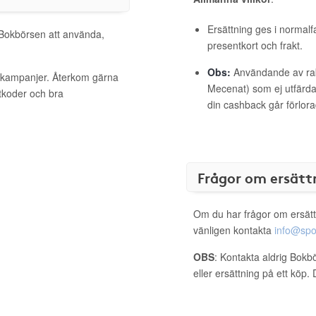
Ersättning ges i normalf
l Bokbörsen att använda,
presentkort och frakt.
Obs:
Användande av raba
a kampanjer. Återkom gärna
Mecenat) som ej utfärdat
ttkoder och bra
din cashback går förlora
Frågor om ersätt
Om du har frågor om ersätt
vänligen kontakta
info@spo
OBS
: Kontakta aldrig Bokb
eller ersättning på ett köp