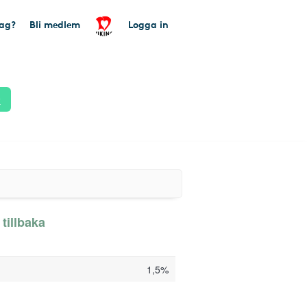
tag?
Bli medlem
Logga in
k
tillbaka
1,5%