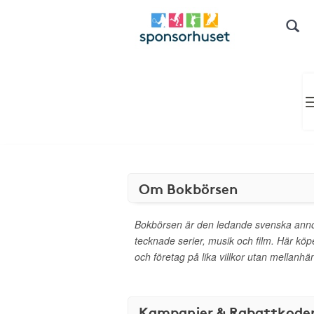
Om Bokbörsen
Bokbörsen är den ledande svenska ann
tecknade serier, musik och film. Här köp
och företag på lika villkor utan mellanhä
Kampanjer & Rabattkode