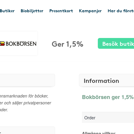
Butiker
Biobiljetter
Presentkort
Kampanjer
Har du före
Ger 1,5%
Besök buti
Information
onsmarknaden för böcker,
Bokbörsen ger 1,5% 
er och säljer privatpersoner
nder.
Order
r
Allmänna villkor
: