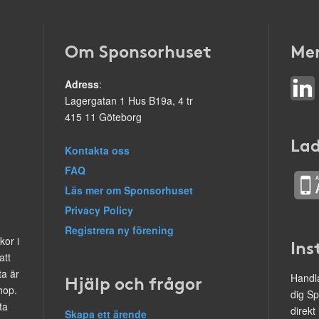
Om Sponsorhuset
Mer
Adress
:
Lagergatan 1 Hus B19a, 4 tr
415 11 Göteborg
Lad
Kontakta oss
FAQ
Läs mer om Sponsorhuset
Privacy Policy
Registrera ny förening
kor i
Ins
att
ta är
Hjälp och frågor
Handla
hop.
dig Sp
ta
direkt
Skapa ett ärende