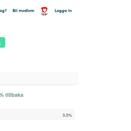
tag?
Bli medlem
Logga in
k
% tillbaka
3,5%