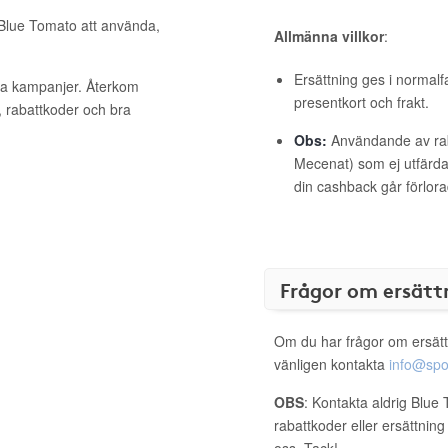
 Blue Tomato att använda,
Allmänna villkor
:
Ersättning ges i normalf
iva kampanjer. Återkom
presentkort och frakt.
, rabattkoder och bra
Obs:
Användande av raba
Mecenat) som ej utfärdat
din cashback går förlora
Frågor om ersätt
Om du har frågor om ersätt
vänligen kontakta
info@spo
OBS
: Kontakta aldrig Blue
rabattkoder eller ersättnin