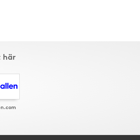
t här
en.com