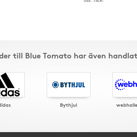
oss. Tack!
er till Blue Tomato har även handla
didas
Bythjul
webhall