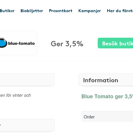
Butiker
Biobiljetter
Presentkort
Kampanjer
Har du före
Ger 3,5%
Besök buti
Information
n för vinter och
Blue Tomato ger 3,5
Order
r