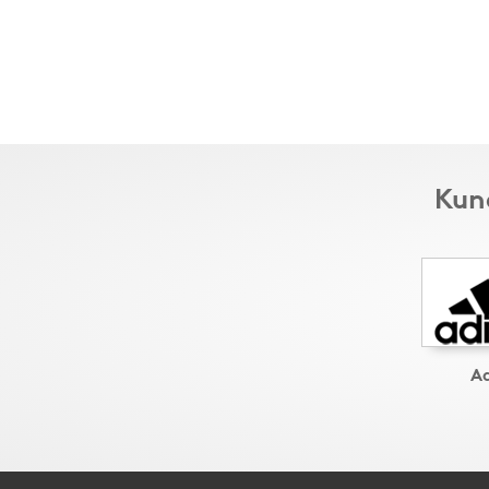
Kund
A