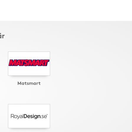
är
Matsmart