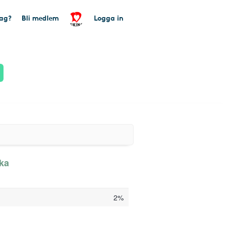
tag?
Bli medlem
Logga in
aka
2%