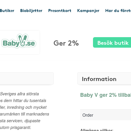
Butiker
Biobiljetter
Presentkort
Kampanjer
Har du före
Ger 2%
Besök butik
Information
Sveriges allra största
Baby V ger 2% tillb
s dem hittar du tusentals
ilier, inredning och mycket
varumärken till marknadens
Order
ästa servicen, djupaste
tom prisgaranti.
Allmänna villkor
: