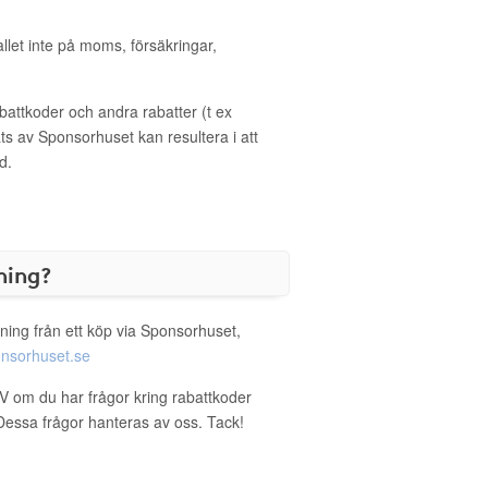
allet inte på moms, försäkringar,
ttkoder och andra rabatter (t ex
s av Sponsorhuset kan resultera i att
d.
ning?
ning från ett köp via Sponsorhuset,
nsorhuset.se
 V om du har frågor kring rabattkoder
. Dessa frågor hanteras av oss. Tack!