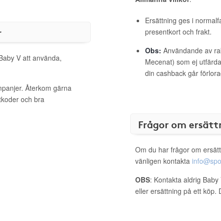
Ersättning ges i normalf
r
presentkort och frakt.
Obs:
Användande av raba
 Baby V att använda,
Mecenat) som ej utfärdat
din cashback går förlora
ampanjer. Återkom gärna
ttkoder och bra
Frågor om ersätt
Om du har frågor om ersätt
vänligen kontakta
info@spo
OBS
: Kontakta aldrig Baby
eller ersättning på ett köp