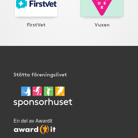
FirstVet
Vuxen
Stötta föreningslivet
En del av AwardIt