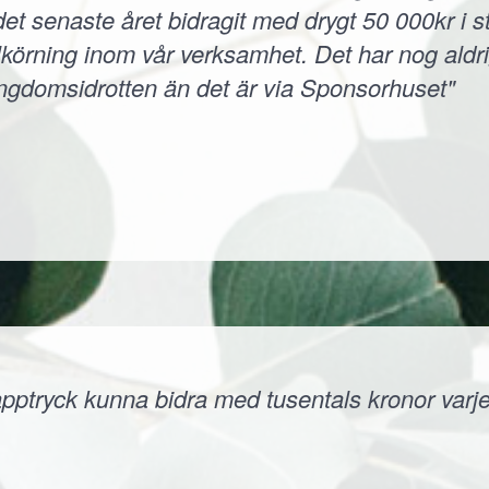
et senaste året bidragit med drygt 50 000kr i s
körning inom vår verksamhet. Det har nog aldri
ungdomsidrotten än det är via Sponsorhuset"
ptryck kunna bidra med tusentals kronor varje å