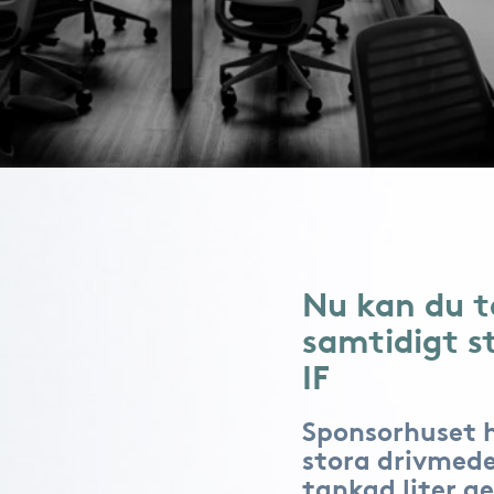
Nu kan du t
samtidigt s
IF
Sponsorhuset 
stora drivmede
tankad liter ge