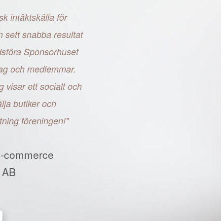
sk intäktskälla för
n sett snabba resultat
adsföra Sponsorhuset
retag och medlemmar.
g visar ett socialt och
ja butiker och
tning föreningen!"
E-commerce
 AB