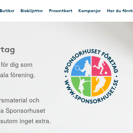
Butiker
Biobiljetter
Presentkort
Kampanjer
Har du före
etag
e för dig som
kala förening.
orsmaterial och
 via Sponsorhuset
sutom inget extra.