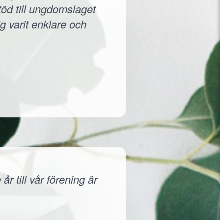
töd till ungdomslaget
g varit enklare och
r till vår förening är