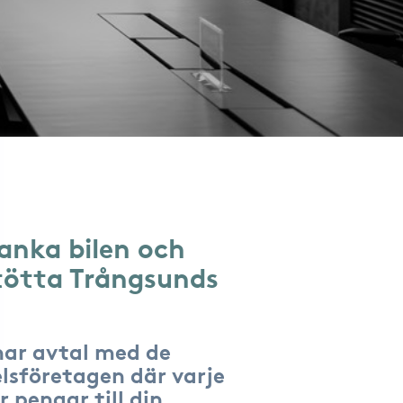
anka bilen och
tötta Trångsunds
har avtal med de
lsföretagen där varje
r pengar till din